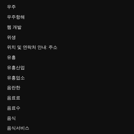
우주
우주항해
웹 개발
위생
위치 및 연락처 안내: 주소
유흥
유흥산업
유흥업소
음란한
음료료
음료수
음식
음식서비스