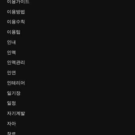
이용가이드
이용방법
이용수칙
이용팁
인내
인맥
인맥관리
인연
인테리어
일기장
일정
자기계발
자아
장르