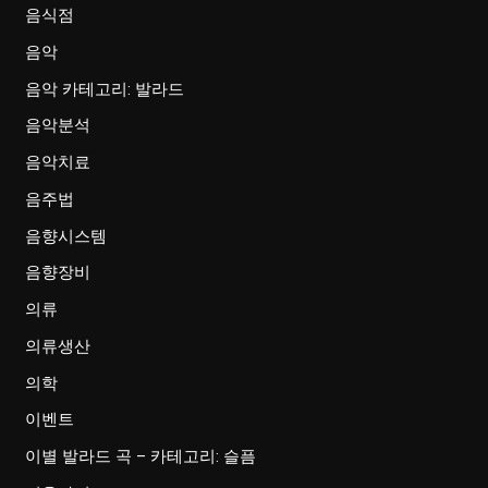
음식점
음악
음악 카테고리: 발라드
음악분석
음악치료
음주법
음향시스템
음향장비
의류
의류생산
의학
이벤트
이별 발라드 곡 – 카테고리: 슬픔