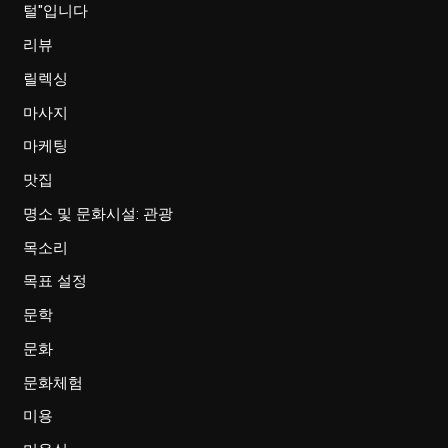
털"입니다
리뷰
릴렉싱
마사지
마케팅
맛집
명소 및 문화시설: 관광
목소리
목표 설정
문학
문화
문화체험
미용