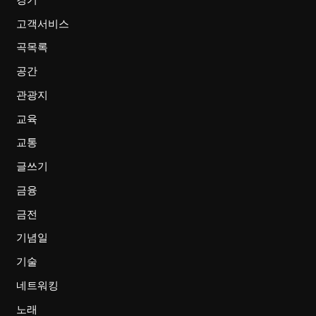
고객서비스
곡목록
공간
관광지
교육
교통
글쓰기
금융
금전
기념일
기술
네트워킹
노래