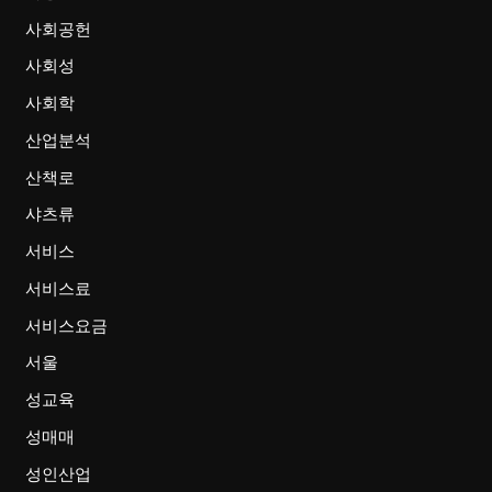
사회공헌
사회성
사회학
산업분석
산책로
샤츠류
서비스
서비스료
서비스요금
서울
성교육
성매매
성인산업