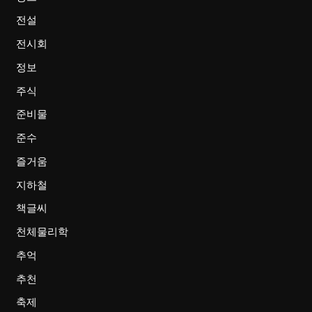
전설
전시회
정보
주식
준비물
준수
즐거움
지하철
책글씨
천체물리학
추억
추천
축제