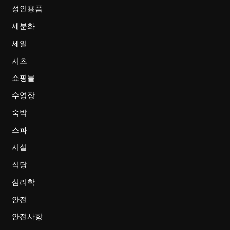
성인용품
세분화
세일
셔츠
쇼핑몰
수영장
숙박
스파
시설
식당
심리학
안전
안전사항