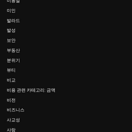
미용실
미인
발라드
발성
보안
부동산
분위기
뷰티
비교
비용 관련 카테고리: 금액
비전
비즈니스
사교성
사랑