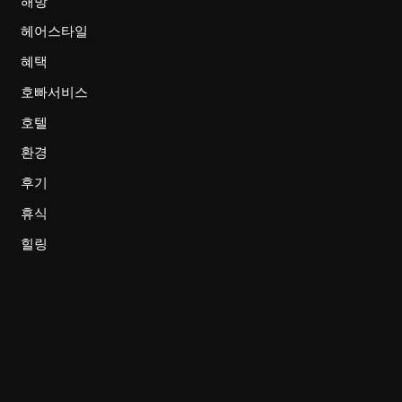
해방
헤어스타일
혜택
호빠서비스
호텔
환경
후기
휴식
힐링