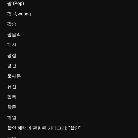
팝 (Pop)
팝 송writing
팝송
팝음악
패션
평점
평판
풀싸롱
퓨전
필독
학문
학원
할인 혜택과 관련된 카테고리: "할인"