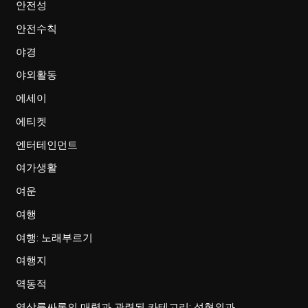
안전성
안전수칙
야경
야외활동
에세이
에티켓
엔터테인먼트
여가생활
여운
여행
여행: 노래부르기
여행지
역동적
역삼룸싸롱의 매력과 관련된 카테고리: 성형외과