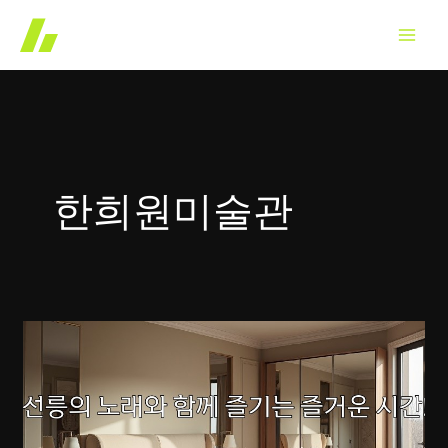
콘
텐
츠
로
건
너
뛰
한희원미술관
기