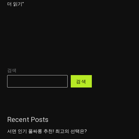
선
더 읽기"
릉
의
노
래
와
함
께
검색
즐
기
검색
는
즐
거
운
Recent Posts
시
간!
서면 인기 풀싸롱 추천! 최고의 선택은?