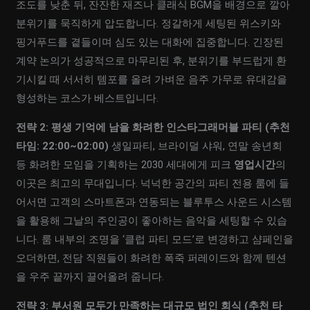
조도를 낮춘 뒤, 잔잔한 재즈나 클래식 BGM을 배경으로 깔아
분위기를 묵직하게 압도합니다. 정갈하게 세팅된 위스키와
핑거푸드를 곁들이며 심도 있는 대화에 집중합니다. 긴장된
계약 논의가 성공적으로 마무리된 후, 분위기를 부드럽게 환
기시킬 때 서서히 템포를 올려 가벼운 음주 가무로 유대감을
형성하는 코스가 베스트입니다.
전략 2: 평생 기억에 남을 화려한 인스타그래머블 파티 (추천
타임: 22:00~02:00)
생일파티, 브라이덜 샤워, 연말 송년회
등 화려한 모임을 기획하는 2030 세대에게 피크
영업시간
의
이곳은 최고의 무대입니다. 넉넉한 공간의 파티 전용 룸에 들
어서면 고객의 스마트폰과 연동되는 블루투스 사운드 시스템
을 활용해 그날의 주인공이 좋아하는 음악을 세팅할 수 있습
니다. 룸 내부의 조명을 ‘클럽 파티 모드’로 변경하고 샴페인을
오더하면, 전담 직원들이 화려한 폭죽 퍼레이드와 함께 텐션
을 우주 끝까지 끌어올려 줍니다.
전략 3: 부서원 모두가 만족하는 대규모 법인 회식 (추천 타