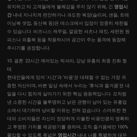
유지하고 타 고객들에게 불쾌감을 주지 않기 위해, 긴
영업시
간
내내 지나치게 편안하거나 과도한 복장(슬리퍼, 샌들, 트레
이닝복 셋업, 등산복 등)은 데스크에서 입장이 정중히 제한될
수 있습니다. 비즈니스 캐주얼, 깔끔한 셔츠나 재킷, 세련된 원
피스나 외출복 등을 착용하시어 공간이 주는 품격에 동참해
주시기를 권장합니다.
10. 결론: 22시간 깨어있는 럭셔리, 강남 유흥의 최종 진화 형
태
현대인들에게 있어 ‘시간’과 ‘비용’은 대체할 수 없는 가장 귀
중한 자산이며, 바쁜 일상 속에서 누리는 ‘휴식과 즐거움’은 내
일을 다시 힘차게 살아가기 위한 핵심 원동력입니다. 모처럼
낸 소중한 시간을 불투명하고 낡은 관행이 남아 있는 유흥업
소에서 대기하며 낭비할 이유는 전혀 없습니다. 스마트한 현
대의 소비자들은 자신이 정당하게 지불한 비용만큼의 명확하
고 투명한 가치를 제공받기를 원하며, 오직 즐거움에만 100%
몰입할 수 있도록 폭넓은
영업시간
내내 나를 특별하게 대우