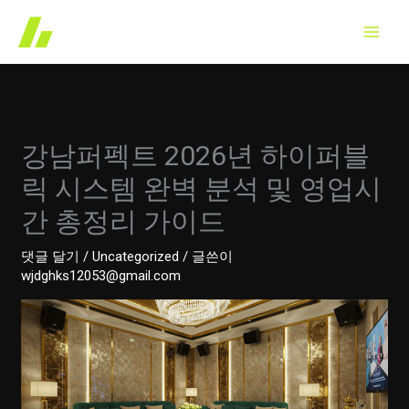
콘
텐
츠
로
건
너
강남퍼펙트 2026년 하이퍼블
뛰
릭 시스템 완벽 분석 및 영업시
기
간 총정리 가이드
댓글 달기
/
Uncategorized
/ 글쓴이
wjdghks12053@gmail.com