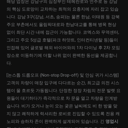
해당 업장은 강남구의 심장부인 테헤란로와 언주로 등 강남
의 핵심 도로망이 교차하는 최적의 요충지에 자리 잡고 있습
니다. 강남 3구(강남, 서초, 송파)는 물론 한남, 이태원 등 강북
주요 부촌에서도 올림픽대로와 한남대교를 통해 병목 현상
없이 최단 시간 내에 접근이 가능합니다. 코엑스와 무역센터,
그리고 주요 5성급 호텔(파크 하얏트, 인터컨티넨탈 등)들이
인접해 있어 글로벌 해외 바이어와의 1차 다이닝 후 2차 모임
장소로 이동하기에 더할 나위 없이 완벽한 동선을 제공합니
다.
[논스톱 드롭오프 (Non-stop Drop-off) 및 안심 귀가 시스템]
고객의 차량이 매장 입구에 다다르는 순간, 최고급 의전 시스
템이 물 흐르듯 가동됩니다. 단정한 정장 차림의 전문 발렛 요
원들이 대기하다가 즉각적으로 차 문을 열고 차량을 인계받
습니다. 비가 오거나 눈이 오는 궂은 날씨에도 비 한 방울 맞
지 않고 쾌적하게 럭셔리한 로비로 진입할 수 있도록 전용 캐
노피와 승하차 존이 완벽하게 설계되어 있습니다. 긴
영업시