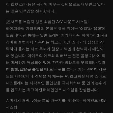
제 벨벳 소파 등은 공간에 머무는 것만으로도 대우받고 있다
는 깊은 만족감을 선사합니다.
[콘서트홀 부럽지 않은 최첨단 A/V 사운드 시스템]
하이퍼블릭 가라오케의 본질은 결국 뛰어난 ‘소리’와 ‘음향’에
있습니다. 전 룸에는 일반 노래방 기기가 아닌 하이파이(Hi-Fi)
라이브 클럽에서 사용하는 최고급 메인 스피커와 심장을 강
력하게 울리는 서브 우퍼가 천장과 벽면에 완벽하게 매립되
어 있습니다. 마이크의 에코와 리버브는 전문 음향 기사에 의
해 미세하게 튜닝되어 있어, 잔잔한 발라드를 부를 때나 강력
한 힙합, EDM을 틀었을 때 모두 귀를 호강시키는 완벽한 사운
드를 자랑합니다. 전면을 꽉 채우는 4K 초고화질 대형 스마트
디스플레이는 시각적인 몰입감을 극대화하여 룸 안의 분위기
를 압도하는 최고의 엔터테인먼트 시스템을 완성합니다.
7. 미각의 쾌락: 5성급 호텔 라운지를 뛰어넘는 하이엔드 F&B
시스템