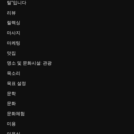
털"입니다
리뷰
릴렉싱
마사지
마케팅
맛집
명소 및 문화시설: 관광
목소리
목표 설정
문학
문화
문화체험
미용
미용실