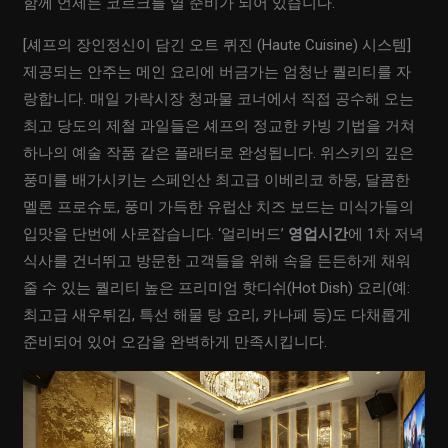
함께 언제든 코르크를 열 준비가 되어 있습니다.
[셰프의 장인정신이 담긴 오트 퀴진 (Haute Cuisine) 시스템]
제공되는 안주는 메인 요리에 버금가는 엄청난 퀄리티를 자
랑합니다. 매일 가락시장 청과물 코너에서 직접 공수해 오는
최고 당도의 제철 과일들은 셰프의 정교한 카빙 기법을 거쳐
하나의 예술 작품 같은 플래터로 완성됩니다. 위스키의 깊은
풍미를 배가시키는 스페인산 최고급 이베리코 하몽, 달콤한
멜론 프로슈토, 풍미 가득한 유럽산 치즈 보드는 미식가들의
입맛을 단번에 사로잡습니다. ‘얼리버드’
영업시간
에 1차 저녁
식사를 건너뛰고 방문한 고객들을 위해 속을 든든하게 채워
줄 수 있는 퀄리티 높은 프리미엄 핫디쉬(Hot Dish) 요리(예:
최고급 새우튀김, 특선 해물 탕 요리, 카나페 등)도 다채롭게
준비되어 있어 오감을 완벽하게 만족시킵니다.