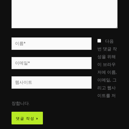
하
세
요...
이
다음
름
번 댓글 작
*
성을 위해
이
이 브라우
메
저에 이름,
일
웹
이메일, 그
*
사
리고 웹사
이
이트를 저
트
장합니다.