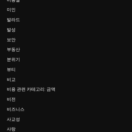
미인
발라드
발성
보안
부동산
분위기
뷰티
비교
비용 관련 카테고리: 금액
비전
비즈니스
사교성
사랑