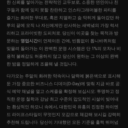
한 신뢰를 쌓아가는 전략적인 교두보로, 소중한 연인이나 친
구들과 함께 잊지 못할 찬란하고 인스타그래머블한 파티를
즐기는 화려한 무대로, 혹은 치열하고 숨 막히게 돌아갔던 하
루의 끝에 오직 나 자신에게만 선사하는 새벽녘의 가장 럭셔
리하고 프라이빗한 도피처로. 당신이 이곳을 찾는 목적과 방
문하는
영업시간
이 언제이든 간에, 빈틈없이 톱니바퀴처럼
맞물려 돌아가는 이 완벽한 운영 시스템은 단 1%의 오차나 비
용적 불쾌감도 허용하지 않고 당신이 원하는 그 이상의 완벽
한 밤을 정밀하게 조율해 낼 것입니다.
다가오는 주말의 화려한 약속이나 달력에 붉은색으로 표시해
둔 가장 중요한 비즈니스 디데이(D-Day)에 맞춰 지금 바로 공
식 예약 채널을 열고 스케줄을 확정해 보십시오. 투명하고 정
직한 운영 철학과 강남 최고 수준의 압도적인 시설이 빚어내
는 환상적인 하모니 속에서, 대한민국 유흥의 진정한 하이엔
드 라이프스타일이 무엇인지 오감으로 체감해 보시길 강력히
추천해 드립니다. 당신이 기대했던 모든 기준을 훌쩍 뛰어넘