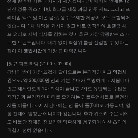
선에 완벽한 기본 패키지가 제공됩니다. 이 패키지 안에는 12
년산 정품 위스키 1병, 최고급 제철 과일 안주 세트, 그리고 프
리미엄 맥주 및 이온 음료, 생수 무제한 제공이 모두 포함되어
있습니다. 1차 식당을 거치지 않고 바로 입장하여 호텔급 셰
프 요리로 저녁 식사를 겸하는 것이 최근 가장 각광받는 스마
트한 트렌드입니다. 대기 없이 최상위 룸을 선점할 수 있다는
점이 이
영업시간
의 가장 큰 매력입니다.
[정규 피크 타임 (21:00 ~ 02:00)]
강남의 밤이 가장 뜨겁게 달아오르는 본격적인 피크
영업시
간
으로, 약 300,000원 선의 기본 주대가 투명하게 고지됩니다.
인근 테헤란로의 1차 회식이 끝나고 2차로 유입되는 수많은
직장인과 본격적인 파티를 즐기려는 인플루언서들로 문전성
시를 이룹니다. 이 시간대에는 전 룸이 풀(Full)로 가동되며, 업
장 전체에 엄청난 에너지가 감돕니다. 추가 위스키 주문 시에
도 바틀당 정해진 정찰가만 명확하게 청구되어 예산 초과의
위험이 전혀 없습니다.