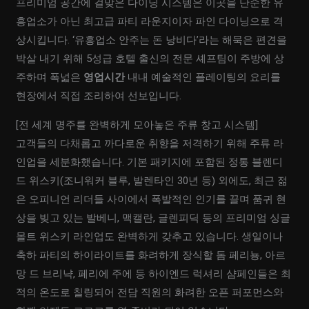
프리미엄 공간에 걸맞은 다이닝 시스템은 이곳을 단순한 유
흥업소가 아닌 최고급 파티 라운지이자 파인 다이닝으로 격
상시킵니다. ‘유흥업소 안주는 돈 낭비다’라는 해묵은 편견을
박살 내기 위해 5성급 호텔 출신의 전문 셰프팀이 주방에 상
주하며 폭넓은
영업시간
내내 예술적인 플레이팅의 요리를
현장에서 직접 조리하여 선보입니다.
[전 세계 명주를 완벽하게 모아놓은 주류 창고 시스템]
고객들의 다채롭고 까다로운 취향을 저격하기 위해 주류 라
인업을 세분화했습니다. 기본 패키지에 포함된 정통 블렌디
드 위스키(조니워커 블루, 발렌타인 30년 등) 외에도, 최근 젊
은 오피니언 리더들 사이에서 폭발적인 인기를 끌며 품귀 현
상을 빚고 있는 발베니, 맥캘란, 글렌피딕 등의 프리미엄 싱글
몰트 위스키 라인업도 완벽하게 갖추고 있습니다. 생일이나
축하 파티의 하이라이트를 화려하게 장식할 돔 페리뇽, 아르
망 드 브리냑, 페리에 주에 등 하이엔드 럭셔리 샴페인들은 최
적의 온도로 칠링되어 전담 직원의 화려한 오픈 퍼포먼스와