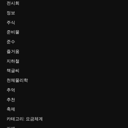
전시회
정보
주식
준비물
준수
즐거움
지하철
책글씨
천체물리학
추억
추천
축제
카테고리: 요금체계