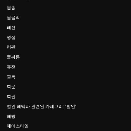
팝송
팝음악
패션
평점
평판
풀싸롱
퓨전
필독
학문
학원
할인 혜택과 관련된 카테고리: "할인"
해방
헤어스타일