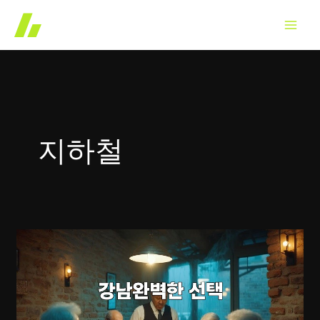
콘
텐
츠
로
건
너
뛰
지하철
기