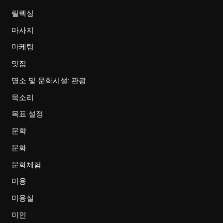
릴렉싱
마사지
마케팅
맛집
명소 및 문화시설: 관광
목소리
목표 설정
문학
문화
문화체험
미용
미용실
미인