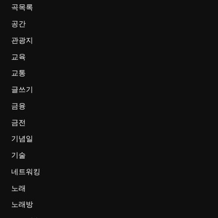
곡목록
공간
관광지
교육
교통
글쓰기
금융
금전
기념일
기술
네트워킹
노래
노래방