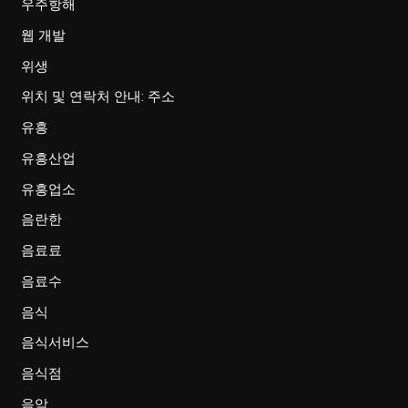
우주항해
웹 개발
위생
위치 및 연락처 안내: 주소
유흥
유흥산업
유흥업소
음란한
음료료
음료수
음식
음식서비스
음식점
음악