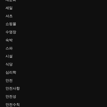
세일
셔츠
쇼핑몰
수영장
숙박
스파
시설
식당
심리학
안전
안전사항
안전성
안전수칙