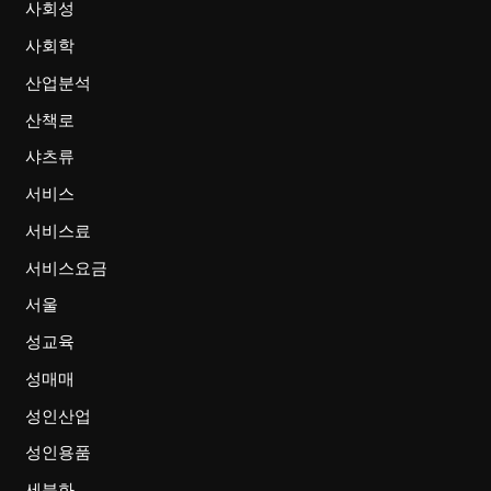
사회성
사회학
산업분석
산책로
샤츠류
서비스
서비스료
서비스요금
서울
성교육
성매매
성인산업
성인용품
세분화