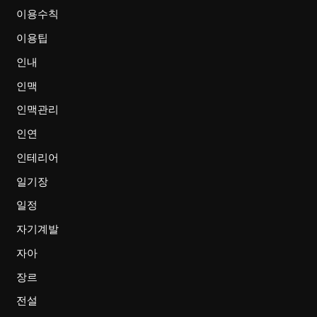
이용수칙
이용팁
인내
인맥
인맥관리
인연
인테리어
일기장
일정
자기계발
자아
장르
전설