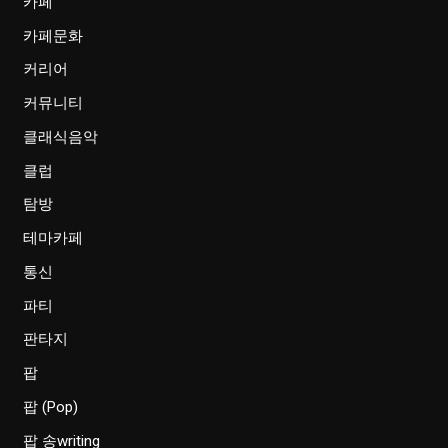
카페
카페문화
커리어
커뮤니티
클래식음악
클럽
탐방
테마카페
통신
파티
판타지
팝
팝 (Pop)
팝 송writing