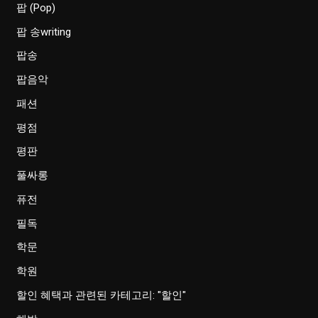
팝 (Pop)
팝 송writing
팝송
팝음악
패션
평점
평판
풀싸롱
퓨전
필독
학문
학원
할인 혜택과 관련된 카테고리: "할인"