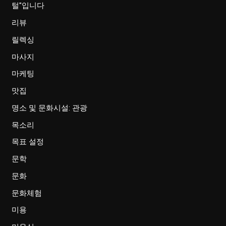
털"입니다
리뷰
릴렉싱
마사지
마케팅
맛집
명소 및 문화시설: 관광
목소리
목표 설정
문학
문화
문화체험
미용