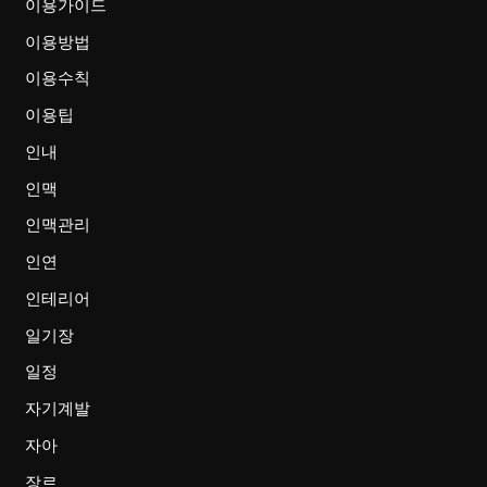
이용가이드
이용방법
이용수칙
이용팁
인내
인맥
인맥관리
인연
인테리어
일기장
일정
자기계발
자아
장르