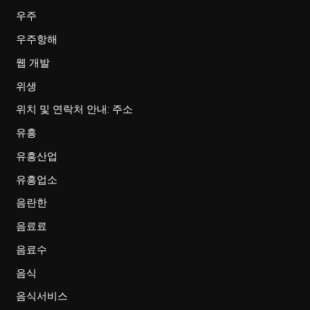
우주
우주항해
웹 개발
위생
위치 및 연락처 안내: 주소
유흥
유흥산업
유흥업소
음란한
음료료
음료수
음식
음식서비스