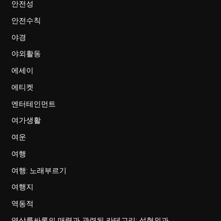
안전성
안전수칙
야경
야외활동
에세이
에티켓
엔터테인먼트
여가생활
여운
여행
여행: 노래부르기
여행지
역동적
역삼룸싸롱의 매력과 관련된 카테고리: 성형외과