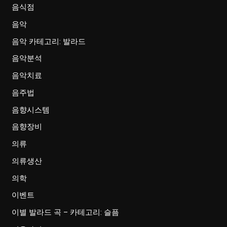
음식점
음악
음악 카테고리: 발라드
음악분석
음악치료
음주법
음향시스템
음향장비
의류
의류생산
의학
이벤트
이별 발라드 곡 – 카테고리: 슬픔