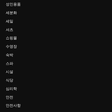
성인용품
세분화
세일
셔츠
쇼핑몰
수영장
숙박
스파
시설
식당
심리학
안전
안전사항