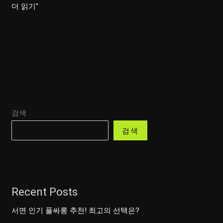
신
더 읽기"
나
게
불
러
보
자!
인
검색
기
노
검색
래
방
히
트
Recent Posts
곡
모
서면 인기 풀싸롱 추천! 최고의 선택은?
음