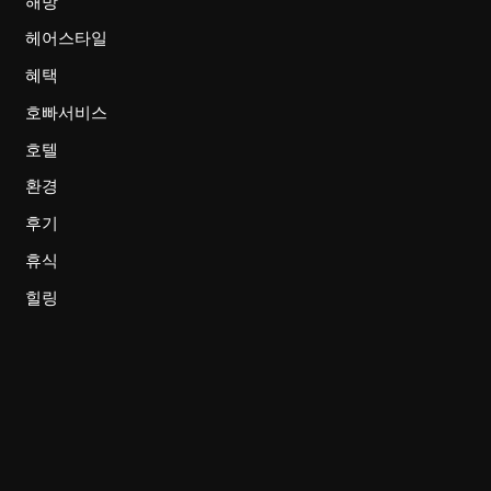
해방
헤어스타일
혜택
호빠서비스
호텔
환경
후기
휴식
힐링