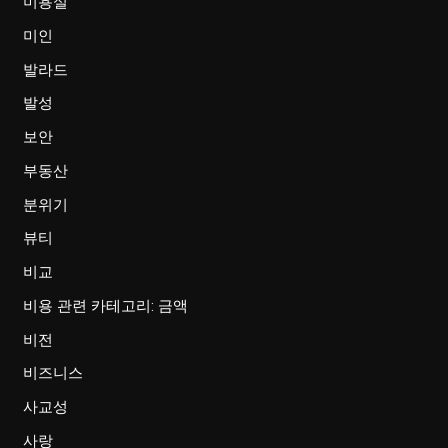
미용실
미인
발라드
발성
보안
부동산
분위기
뷰티
비교
비용 관련 카테고리: 금액
비전
비즈니스
사교성
사랑