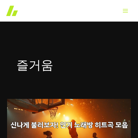
콘
텐
츠
로
건
너
뛰
즐거움
기