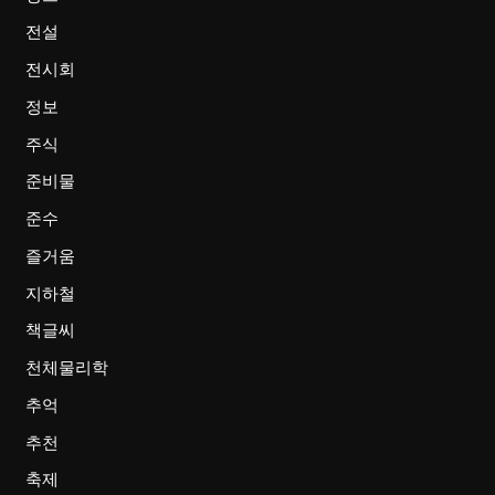
전설
전시회
정보
주식
준비물
준수
즐거움
지하철
책글씨
천체물리학
추억
추천
축제