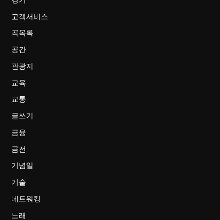
고객서비스
곡목록
공간
관광지
교육
교통
글쓰기
금융
금전
기념일
기술
네트워킹
노래