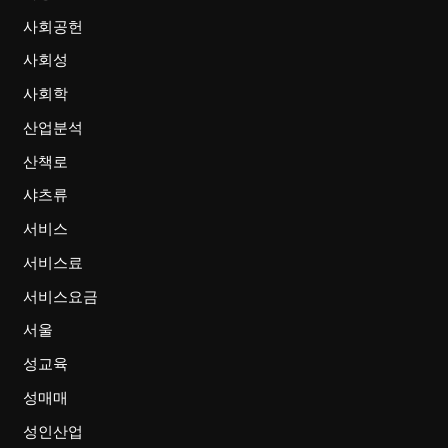
사회공헌
사회성
사회학
산업분석
산책로
샤츠류
서비스
서비스료
서비스요금
서울
성교육
성매매
성인산업