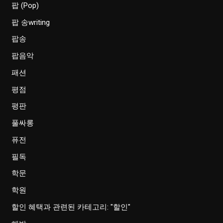
팝 (Pop)
팝 송writing
팝송
팝음악
패션
평점
평판
풀싸롱
퓨전
필독
학문
학원
할인 혜택과 관련된 카테고리: "할인"