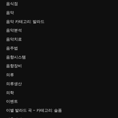
음식점
음악
음악 카테고리: 발라드
음악분석
음악치료
음주법
음향시스템
음향장비
의류
의류생산
의학
이벤트
이별 발라드 곡 – 카테고리: 슬픔