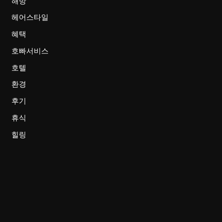
해방
헤어스타일
혜택
호빠서비스
호텔
환경
후기
휴식
힐링