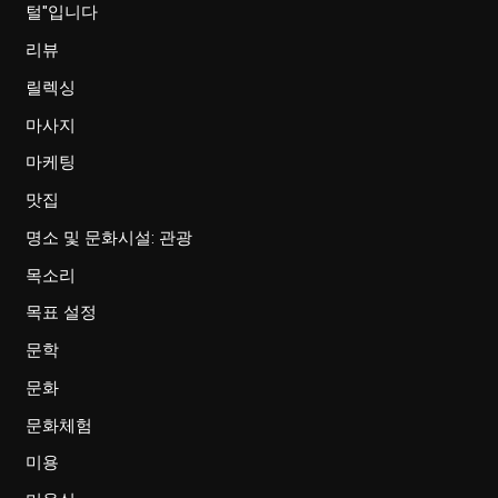
털"입니다
리뷰
릴렉싱
마사지
마케팅
맛집
명소 및 문화시설: 관광
목소리
목표 설정
문학
문화
문화체험
미용