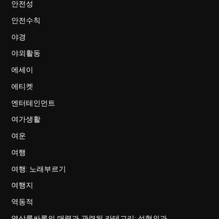
안전성
안전수칙
야경
야외활동
에세이
에티켓
엔터테인먼트
여가생활
여운
여행
여행: 노래부르기
여행지
역동적
역삼룸싸롱의 매력과 관련된 카테고리: 성형외과