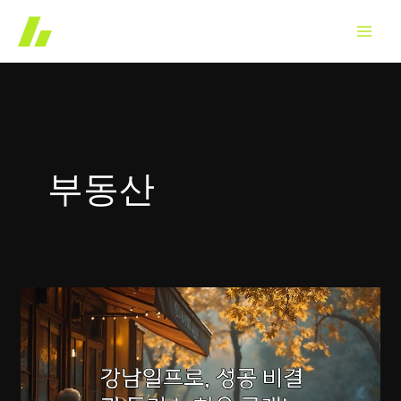
콘
텐
츠
로
건
너
뛰
부동산
기