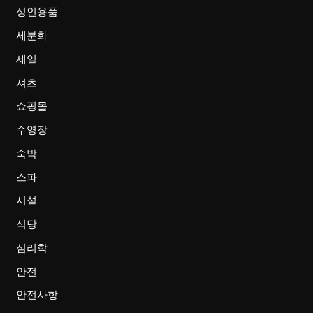
성인용품
세분화
세일
셔츠
쇼핑몰
수영장
숙박
스파
시설
식당
심리학
안전
안전사항