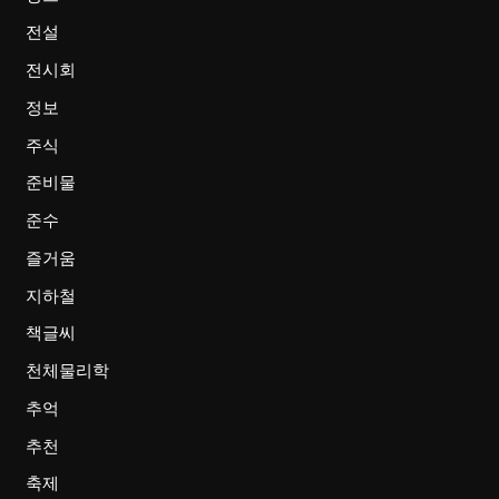
전설
전시회
정보
주식
준비물
준수
즐거움
지하철
책글씨
천체물리학
추억
추천
축제