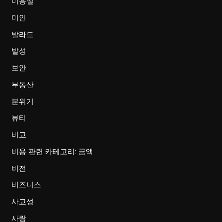
미용실
미인
발라드
발성
보안
부동산
분위기
뷰티
비교
비용 관련 카테고리: 금액
비전
비즈니스
사교성
사랑