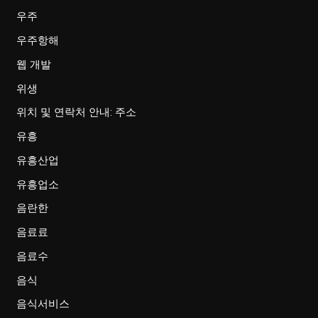
우주
우주항해
웹 개발
위생
위치 및 연락처 안내: 주소
유흥
유흥산업
유흥업소
음란한
음료료
음료수
음식
음식서비스