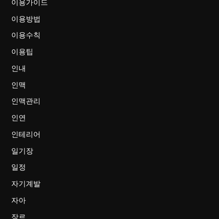
이용가이드
이용방법
이용수칙
이용팁
인내
인맥
인맥관리
인연
인테리어
일기장
일정
자기계발
자아
장르