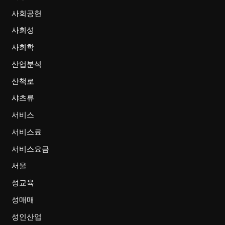
사회공헌
사회성
사회학
산업분석
산책로
샤츠류
서비스
서비스료
서비스요금
서울
성교육
성매매
성인산업