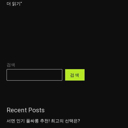
강
더 읽기"
남
일
프
로,
성
공
비
검색
결
과
검색
투
자
노
하
Recent Posts
우
공
서면 인기 풀싸롱 추천! 최고의 선택은?
개!