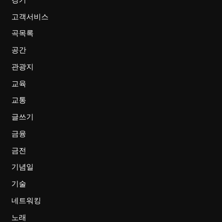
고객서비스
곡목록
공간
관광지
교육
교통
글쓰기
금융
금전
기념일
기술
네트워킹
노래