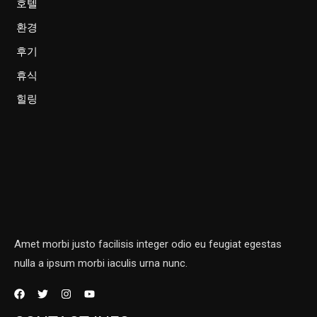
호텔
환경
후기
휴식
힐링
Amet morbi justo facilisis integer odio eu feugiat egestas
nulla a ipsum morbi iaculis urna nunc.