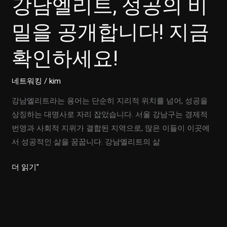
강남엘리트, 성공의 비
의
첫
밀을 공개합니다! 지금
걸
확인하세요!
음
은?
네트워킹
/
kim
강남엘리트라는 용어는 단순히 지리적 위치를 넘어, 성공을
상징하는 대명사로 자리 잡았습니다. 서울 강남구는 경제적
번영과 사회적 지위가 결합된 지역으로, 많은 이들이 이곳에
서 성공적인 삶을 꿈꿉니다. 강남엘리트의 삶
강
더 읽기"
남
엘
리
트,