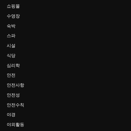
쇼핑몰
수영장
숙박
스파
시설
식당
심리학
안전
안전사항
안전성
안전수칙
야경
야외활동