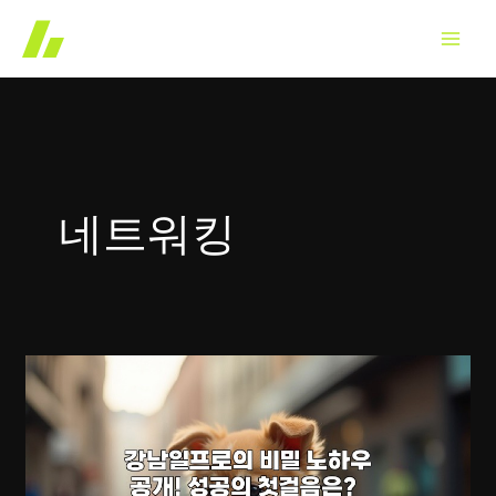
콘
텐
츠
로
건
너
뛰
네트워킹
기