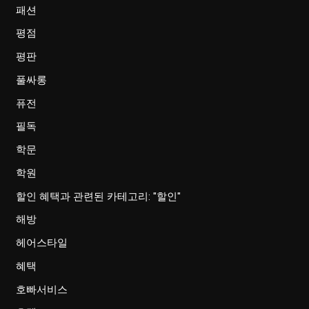
패션
평점
평판
풀싸롱
퓨전
필독
학문
학원
할인 혜택과 관련된 카테고리: "할인"
해방
헤어스타일
혜택
호빠서비스