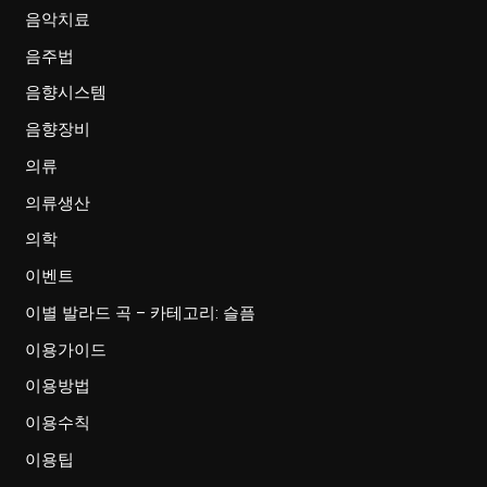
음악치료
음주법
음향시스템
음향장비
의류
의류생산
의학
이벤트
이별 발라드 곡 – 카테고리: 슬픔
이용가이드
이용방법
이용수칙
이용팁