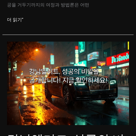
공을 거두기까지의 여정과 방법론은 어떤
강
더 읽기"
남
일
프
로
의
비
밀
노
하
우
공
개!
성
공