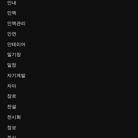
인내
인맥
인맥관리
인연
인테리어
일기장
일정
자기계발
자아
장르
전설
전시회
정보
주식