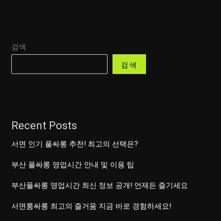
성
공
의
검색
비
밀
검색
을
공
개
합
Recent Posts
니
다!
서면 인기 풀싸롱 추천! 최고의 선택은?
지
부산 풀싸롱 영업시간 안내 및 이용 팁
금
확
부산풀싸롱 영업시간 최신 정보 공개! 언제든 즐기세요
인
서면룸싸롱 최고의 즐거움 지금 바로 경험하세요!
하
세