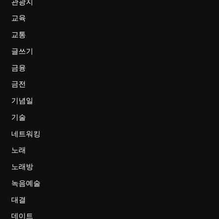
관광지
교육
교통
글쓰기
금융
금전
기념일
기술
네트워킹
노래
노래방
녹음예술
대결
데이트