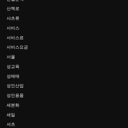
산책로
샤츠류
서비스
서비스료
서비스요금
서울
성교육
성매매
성인산업
성인용품
세분화
세일
셔츠