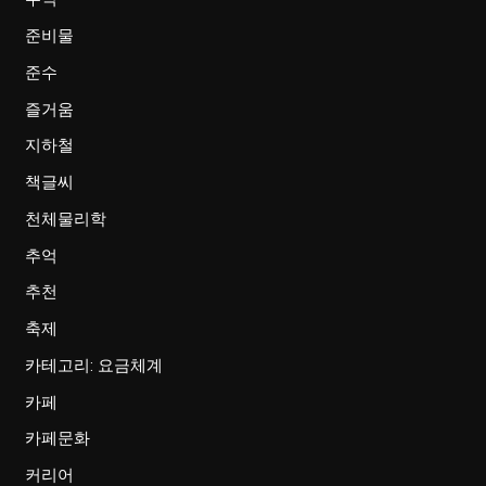
준비물
준수
즐거움
지하철
책글씨
천체물리학
추억
추천
축제
카테고리: 요금체계
카페
카페문화
커리어