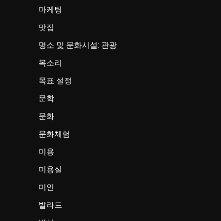
마케팅
맛집
명소 및 문화시설: 관광
목소리
목표 설정
문학
문화
문화체험
미용
미용실
미인
발라드