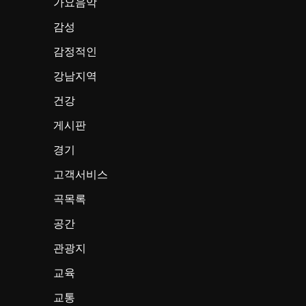
가요음악
감성
감정적인
강남지역
건강
게시판
경기
고객서비스
곡목록
공간
관광지
교육
교통