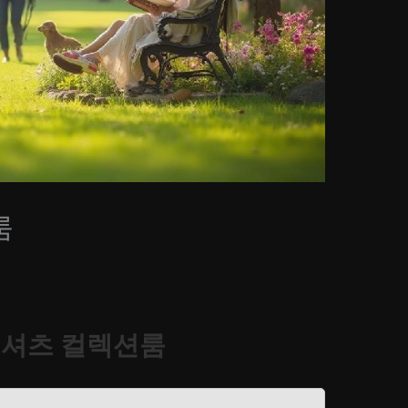
룸
 셔츠 컬렉션룸