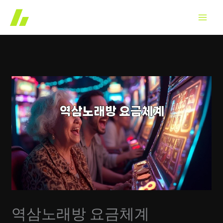
콘
텐
츠
로
건
너
뛰
기
역삼노래방 요금체계