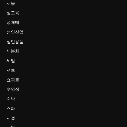
서울
성교육
성매매
성인산업
성인용품
세분화
세일
셔츠
쇼핑몰
수영장
숙박
스파
시설