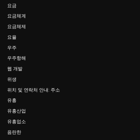
요금
요금체계
요금체제
요율
우주
우주항해
웹 개발
위생
위치 및 연락처 안내: 주소
유흥
유흥산업
유흥업소
음란한