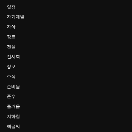
일정
자기계발
자아
장르
전설
전시회
정보
주식
준비물
준수
즐거움
지하철
책글씨