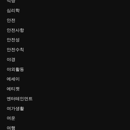
식당
심리학
안전
안전사항
안전성
안전수칙
야경
야외활동
에세이
에티켓
엔터테인먼트
여가생활
여운
여행