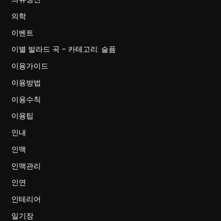
의학
이벤트
이별 발라드 곡 – 카테고리: 슬픔
이용가이드
이용방법
이용수칙
이용팁
인내
인맥
인맥관리
인연
인테리어
일기장