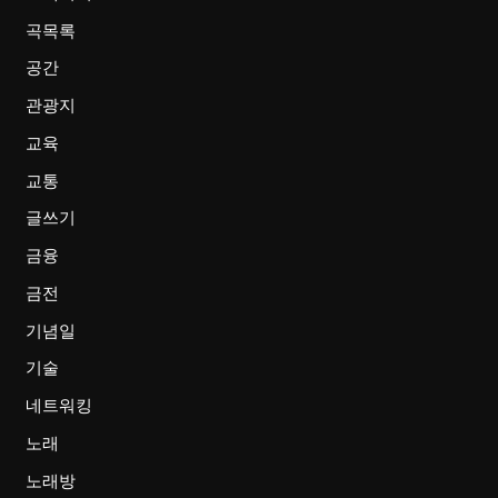
곡목록
공간
관광지
교육
교통
글쓰기
금융
금전
기념일
기술
네트워킹
노래
노래방