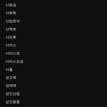
사회성
사회학
산업분석
산책로
샤츠류
서비스
서비스료
서비스요금
서울
성교육
성매매
성인산업
성인용품