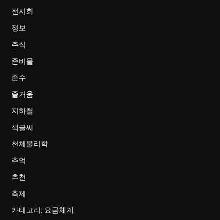
전시회
정보
주식
준비물
준수
즐거움
지하철
책글씨
천체물리학
추억
추천
축제
카테고리: 요금체계