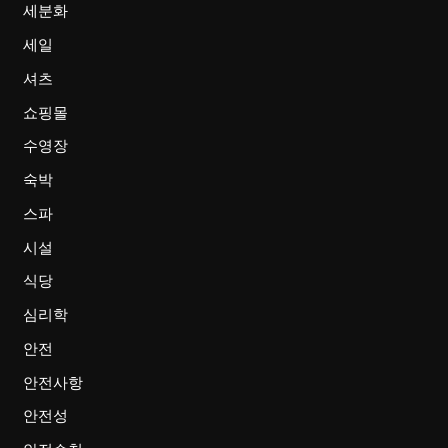
세분화
세일
셔츠
쇼핑몰
수영장
숙박
스파
시설
식당
심리학
안전
안전사항
안전성