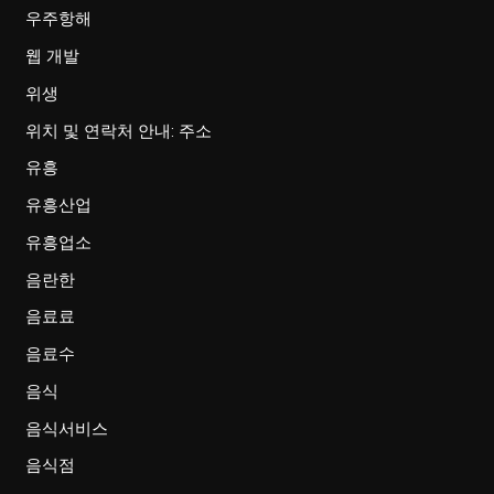
우주항해
웹 개발
위생
위치 및 연락처 안내: 주소
유흥
유흥산업
유흥업소
음란한
음료료
음료수
음식
음식서비스
음식점