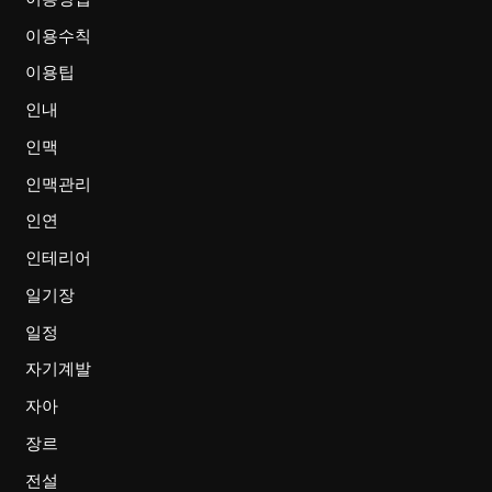
이용수칙
이용팁
인내
인맥
인맥관리
인연
인테리어
일기장
일정
자기계발
자아
장르
전설