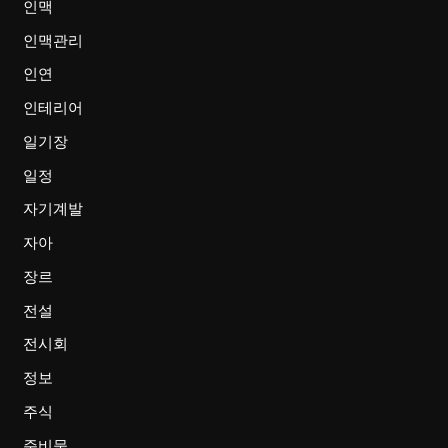
인맥
인맥관리
인연
인테리어
일기장
일정
자기계발
자아
장르
전설
전시회
정보
주식
준비물