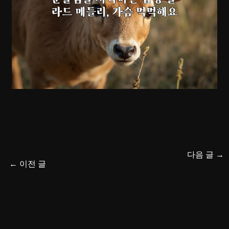
다음 글
→
←
이전 글