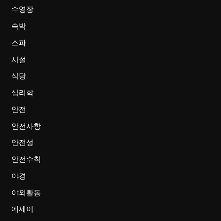
수영장
숙박
스파
시설
식당
심리학
안전
안전사항
안전성
안전수칙
야경
야외활동
에세이