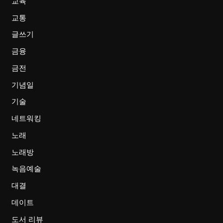
교육
교통
글쓰기
금융
금전
기념일
기술
네트워킹
노래
노래방
녹음예술
대결
데이트
도서 리뷰