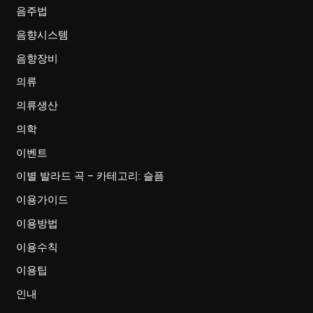
음주법
음향시스템
음향장비
의류
의류생산
의학
이벤트
이별 발라드 곡 – 카테고리: 슬픔
이용가이드
이용방법
이용수칙
이용팁
인내