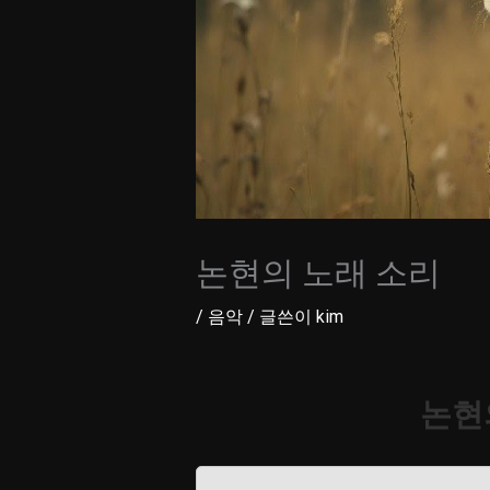
논현의 노래 소리
/
음악
/ 글쓴이
kim
논현