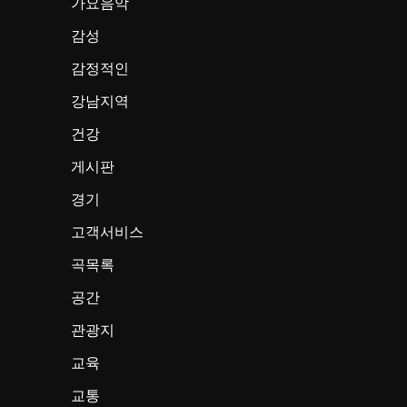
가요음악
감성
감정적인
강남지역
건강
게시판
경기
고객서비스
곡목록
공간
관광지
교육
교통