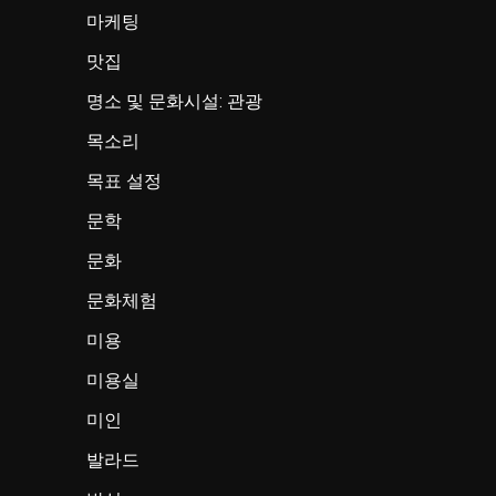
마케팅
맛집
명소 및 문화시설: 관광
목소리
목표 설정
문학
문화
문화체험
미용
미용실
미인
발라드