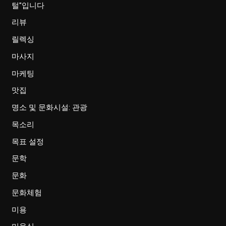
털"입니다
리뷰
릴렉싱
마사지
마케팅
맛집
명소 및 문화시설: 관광
목소리
목표 설정
문학
문화
문화체험
미용