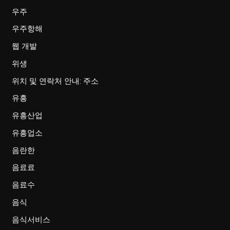
우주
우주항해
웹 개발
위생
위치 및 연락처 안내: 주소
유흥
유흥산업
유흥업소
음란한
음료료
음료수
음식
음식서비스