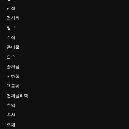
전설
전시회
정보
주식
준비물
준수
즐거움
지하철
책글씨
천체물리학
추억
추천
축제