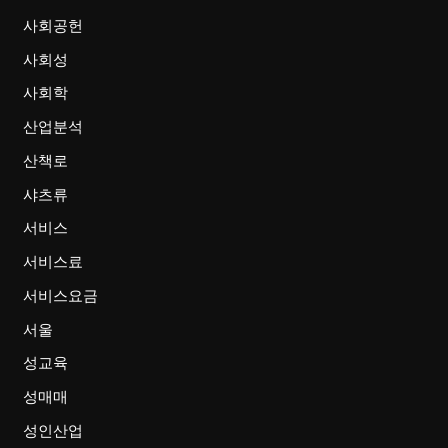
사회공헌
사회성
사회학
산업분석
산책로
샤츠류
서비스
서비스료
서비스요금
서울
성교육
성매매
성인산업