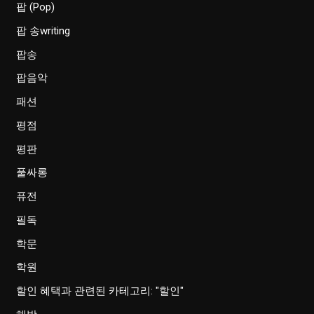
팝 (Pop)
팝 송writing
팝송
팝음악
패션
평점
평판
풀싸롱
퓨전
필독
학문
학원
할인 혜택과 관련된 카테고리: "할인"