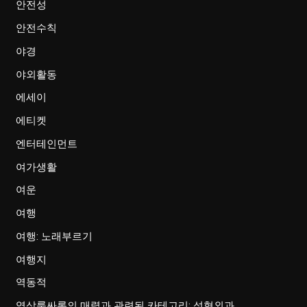
안전성
안전수칙
야경
야외활동
에세이
에티켓
엔터테인먼트
여가생활
여운
여행
여행: 노래부르기
여행지
역동적
역삼룸싸롱의 매력과 관련된 카테고리: 성형외과