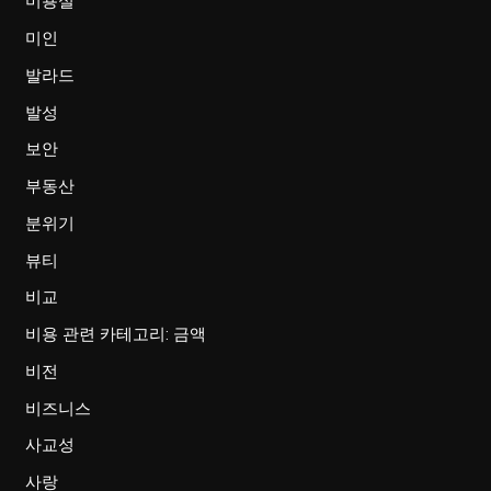
미용실
미인
발라드
발성
보안
부동산
분위기
뷰티
비교
비용 관련 카테고리: 금액
비전
비즈니스
사교성
사랑