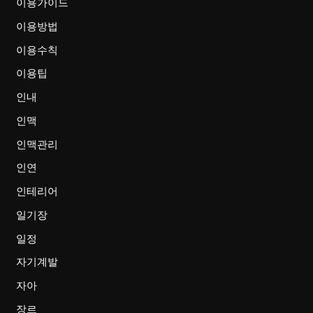
이용가이드
이용방법
이용수칙
이용팁
인내
인맥
인맥관리
인연
인테리어
일기장
일정
자기계발
자아
장르