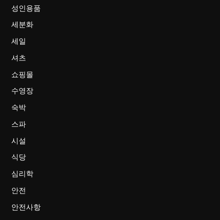
성인용품
세분화
세일
셔츠
쇼핑몰
수영장
숙박
스파
시설
식당
심리학
안전
안전사항