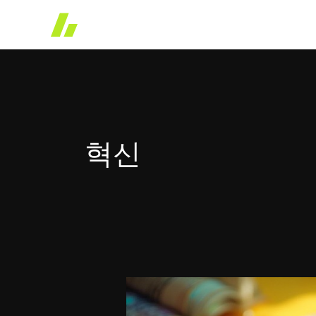
콘
텐
츠
로
건
너
뛰
혁신
기