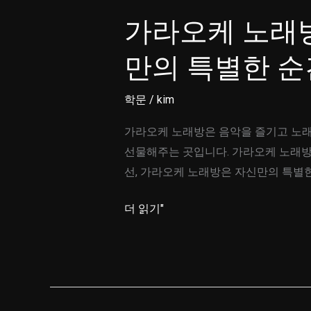
가라오케 노래
만의 특별한 순
학문
/
kim
가라오케 노래방은 음악을 즐기고 노래
선물해주는 곳입니다. 가라오케 노래방
선, 가라오케 노래방은 자신만의 특별
가
더 읽기"
라
오
케
노
래