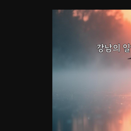
래
제
목
을
알
려
주
시
면
비
슷
한
느
낌
의
제