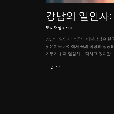
목
강남의 일인자:
으
로
도시재생
/
kim
만
들
강남의 일인자: 성공의 비밀강남은 한국
어
젊은이들 사이에서 꿈의 직장과 성공의
드
거두기 위해 열심히 노력하고 있지만,
리
겠
강
더 읽기"
습
남
니
의
다.
일
인
자:
성