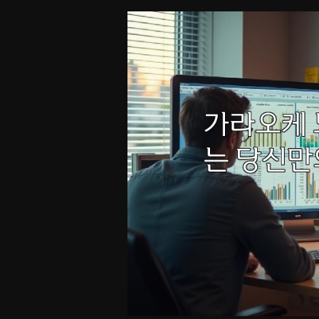
공
의
비
밀