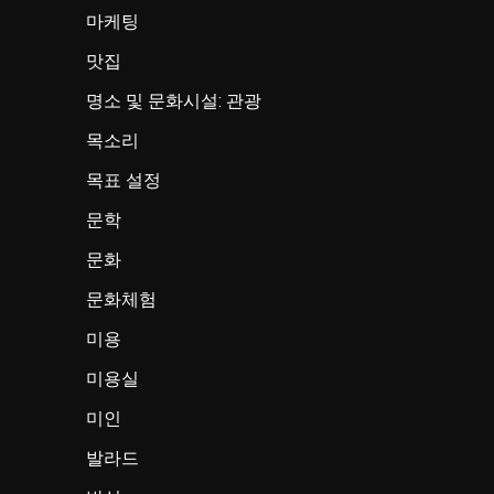
마케팅
맛집
명소 및 문화시설: 관광
목소리
목표 설정
문학
문화
문화체험
미용
미용실
미인
발라드