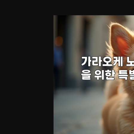
방
에
서
즐
기
는
당
신
만
의
특
별
한
순
간!