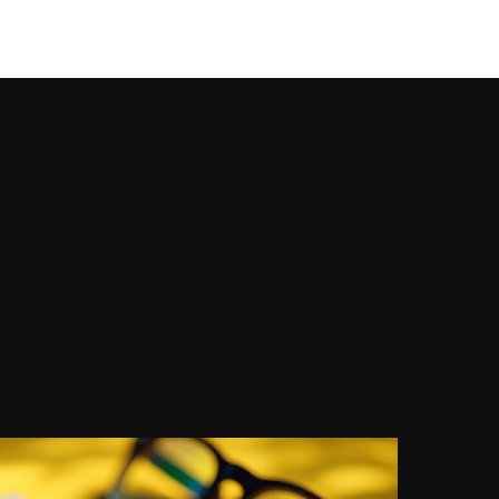
강남풀싸롱
Works
Services
About U