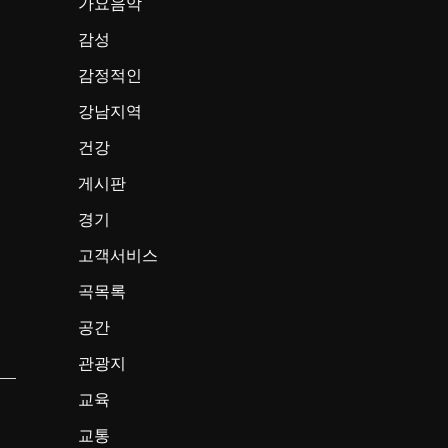
가요음악
감성
감정적인
강남지역
건강
게시판
경기
고객서비스
곡목록
공간
관광지
교육
교통