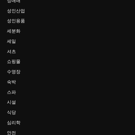
성매매
성인산업
성인용품
세분화
세일
셔츠
쇼핑몰
수영장
숙박
스파
시설
식당
심리학
안전