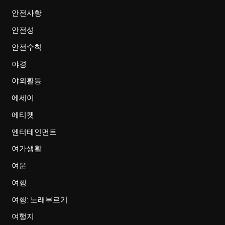
안전사항
안전성
안전수칙
야경
야외활동
에세이
에티켓
엔터테인먼트
여가생활
여운
여행
여행: 노래부르기
여행지