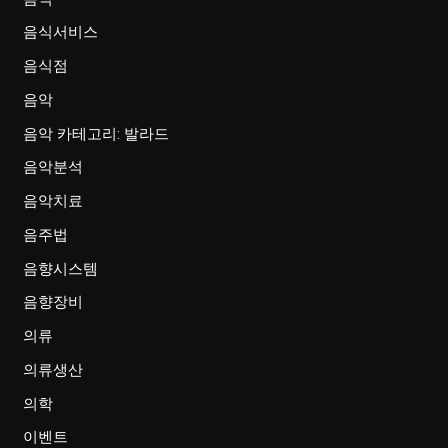
음식서비스
음식점
음악
음악 카테고리: 발라드
음악분석
음악치료
음주법
음향시스템
음향장비
의류
의류생산
의학
이벤트