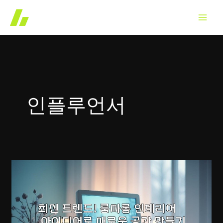
콘
텐
츠
로
건
너
뛰
인플루언서
기