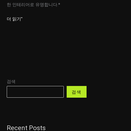
한 인테리어로 유명합니다.*
최
더 읽기"
신
트
렌
드!
룸
싸
롱
검색
인
테
검색
리
어
아
이
Recent Posts
디