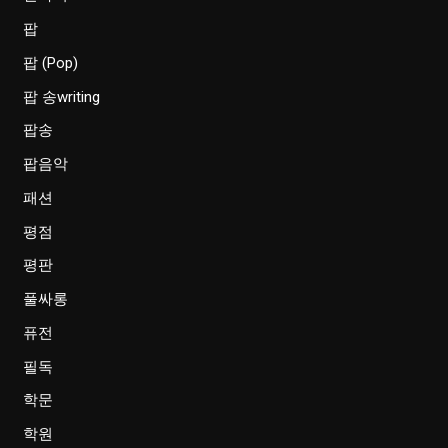
팝
팝 (Pop)
팝 송writing
팝송
팝음악
패션
평점
평판
풀싸롱
퓨전
필독
학문
학원