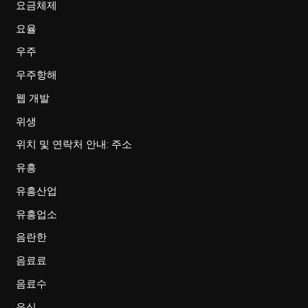
요금체제
요율
우주
우주항해
웹 개발
위생
위치 및 연락처 안내: 주소
유흥
유흥산업
유흥업소
음란한
음료료
음료수
음식