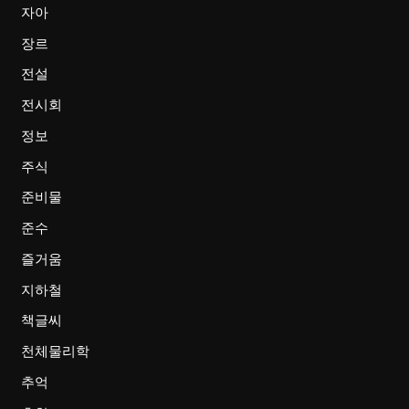
자아
장르
전설
전시회
정보
주식
준비물
준수
즐거움
지하철
책글씨
천체물리학
추억