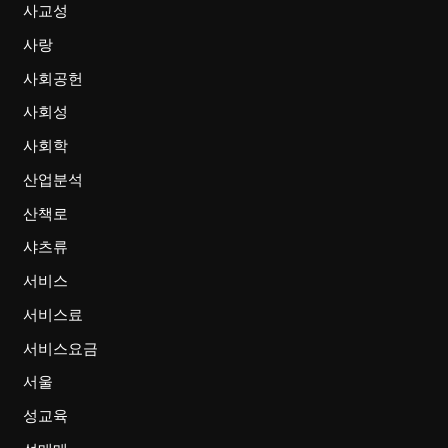
사교성
사랑
사회공헌
사회성
사회학
산업분석
산책로
샤츠류
서비스
서비스료
서비스요금
서울
성교육