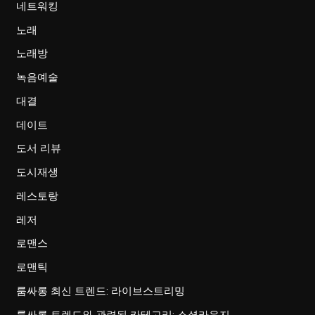
네트워킹
노래
노래방
녹음예술
대결
데이트
도서 리뷰
도시재생
레스토랑
레저
로맨스
로맨틱
룸싸롱 최신 트렌드: 라이브스트리밍
룸싸롱 트렌드와 관련된 카테고리: 소셜라운지