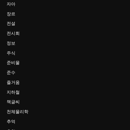
자아
장르
전설
전시회
정보
주식
준비물
준수
즐거움
지하철
책글씨
천체물리학
추억