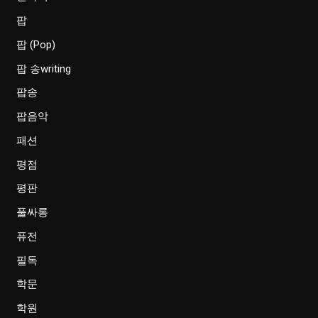
팝
팝 (Pop)
팝 송writing
팝송
팝음악
패션
평점
평판
풀싸롱
퓨전
필독
학문
학원