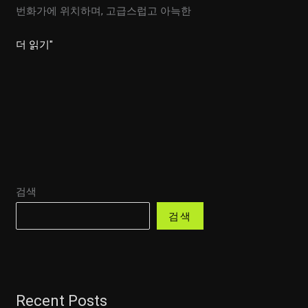
번화가에 위치하며, 고급스럽고 아늑한
룸
더 읽기"
싸
롱
새
로
운
감
각,
검색
끝
판
검색
왕
서
비
스
Recent Posts
로