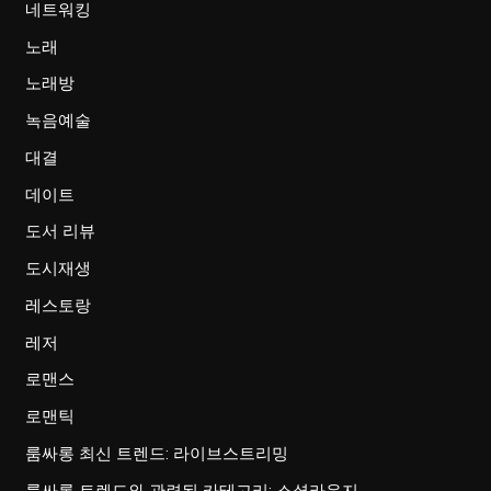
네트워킹
노래
노래방
녹음예술
대결
데이트
도서 리뷰
도시재생
레스토랑
레저
로맨스
로맨틱
룸싸롱 최신 트렌드: 라이브스트리밍
룸싸롱 트렌드와 관련된 카테고리: 소셜라운지