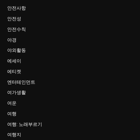
안전사항
안전성
안전수칙
야경
야외활동
에세이
에티켓
엔터테인먼트
여가생활
여운
여행
여행: 노래부르기
여행지