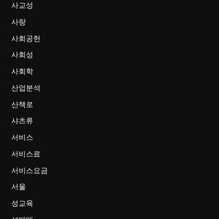
사교성
사랑
사회공헌
사회성
사회학
산업분석
산책로
샤츠류
서비스
서비스료
서비스요금
서울
성교육