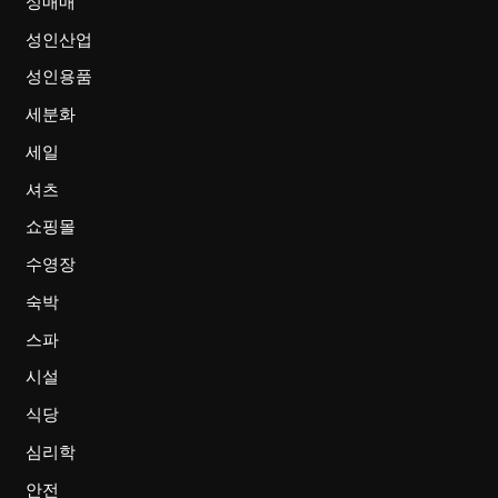
성매매
성인산업
성인용품
세분화
세일
셔츠
쇼핑몰
수영장
숙박
스파
시설
식당
심리학
안전