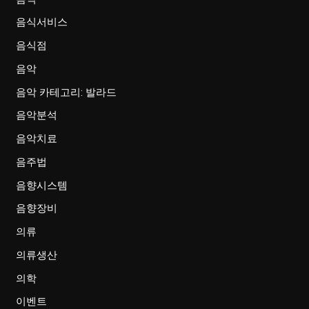
음식서비스
음식점
음악
음악 카테고리: 발라드
음악분석
음악치료
음주법
음향시스템
음향장비
의류
의류생산
의학
이벤트