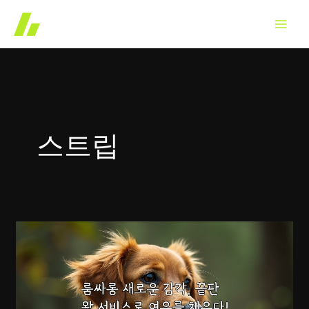
콘
텐
츠
로
건
너
뛰
스트립
기