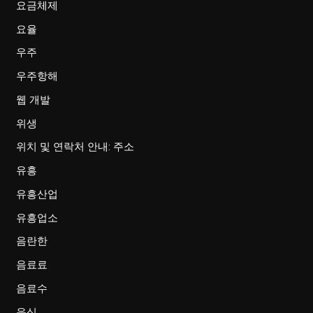
요금체제
요율
우주
우주항해
웹 개발
위생
위치 및 연락처 안내: 주소
유흥
유흥산업
유흥업소
음란한
음료료
음료수
음식