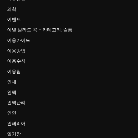
의학
이벤트
이별 발라드 곡 – 카테고리: 슬픔
이용가이드
이용방법
이용수칙
이용팁
인내
인맥
인맥관리
인연
인테리어
일기장