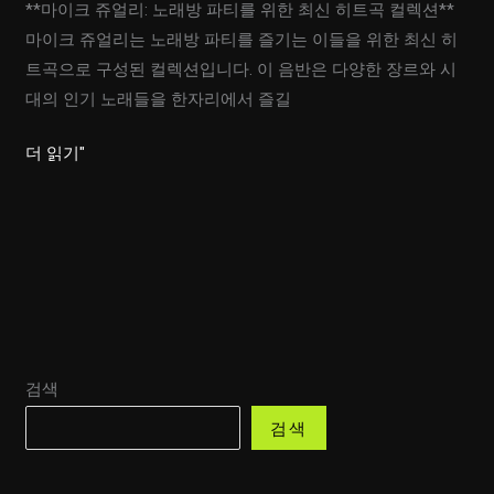
**마이크 쥬얼리: 노래방 파티를 위한 최신 히트곡 컬렉션**
마이크 쥬얼리는 노래방 파티를 즐기는 이들을 위한 최신 히
트곡으로 구성된 컬렉션입니다. 이 음반은 다양한 장르와 시
대의 인기 노래들을 한자리에서 즐길
마
더 읽기"
이
크
쥬
얼
리!
최
신
검색
히
트
검색
곡
으