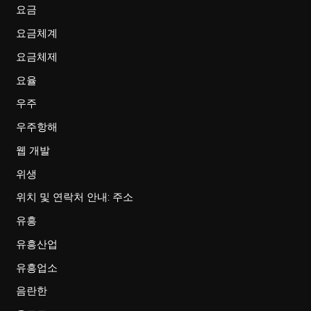
요금
요금체계
요금체제
요율
우주
우주항해
웹 개발
위생
위치 및 연락처 안내: 주소
유흥
유흥산업
유흥업소
음란한