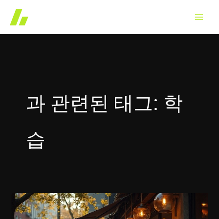
콘
텐
츠
로
건
너
뛰
과 관련된 태그: 학
기
습