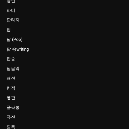
통신
파티
판타지
팝
팝 (Pop)
팝 송writing
팝송
팝음악
패션
평점
평판
풀싸롱
퓨전
필독