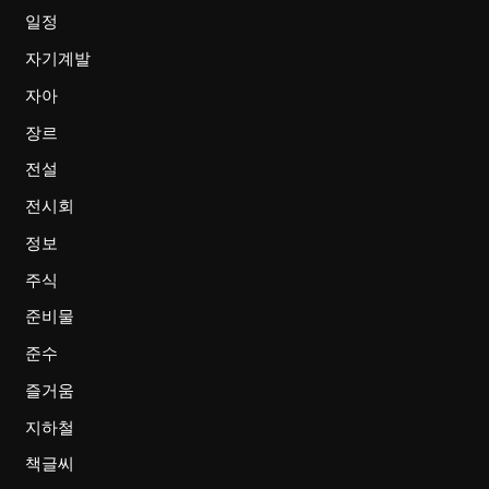
일정
자기계발
자아
장르
전설
전시회
정보
주식
준비물
준수
즐거움
지하철
책글씨