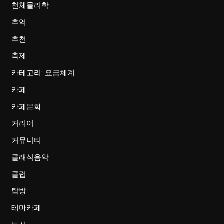
천체물리학
추억
추천
축제
카테고리: 요금체계
카페
카페문화
커리어
커뮤니티
클래식음악
클럽
탐방
테마카페