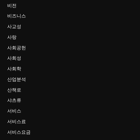
비전
비즈니스
사교성
사랑
사회공헌
사회성
사회학
산업분석
산책로
샤츠류
서비스
서비스료
서비스요금