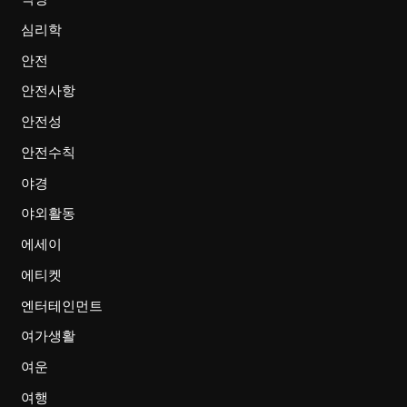
심리학
안전
안전사항
안전성
안전수칙
야경
야외활동
에세이
에티켓
엔터테인먼트
여가생활
여운
여행