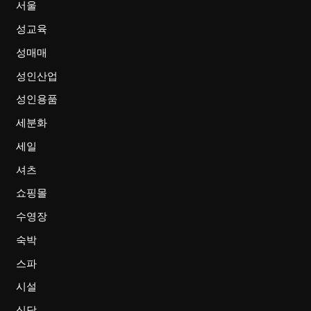
서울
성교육
성매매
성인산업
성인용품
세분화
세일
셔츠
쇼핑몰
수영장
숙박
스파
시설
식당