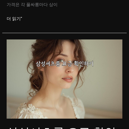
가격은 각 풀싸롱마다 상이
강
더 읽기"
남
역
풀
싸
롱
가
격
비
교
와
예
약
방
법