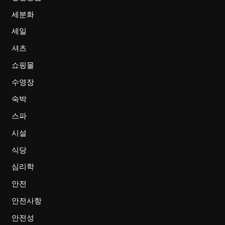
세분화
세일
셔츠
쇼핑몰
수영장
숙박
스파
시설
식당
심리학
안전
안전사항
안전성