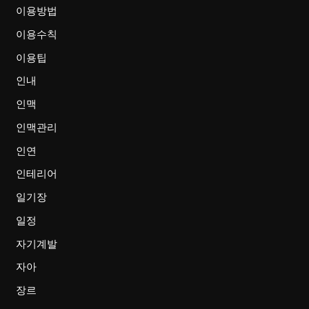
이용방법
이용수칙
이용팁
인내
인맥
인맥관리
인연
인테리어
일기장
일정
자기계발
자아
장르