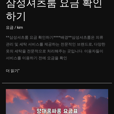
삼성셔츠룸 요금 확인
알
아
하기
보
기
요금
/
kim
**삼성셔츠룸 요금 확인하기****배경**삼성셔츠룸은 의류
관리 및 세탁 서비스를 제공하는 전문적인 브랜드로, 다양한
옷의 세탁을 전문적으로 처리해주는 곳입니다. 이용자들이
서비스를 이용하기 전에 요금을 확인
삼
더 읽기"
성
셔
츠
룸
요
금