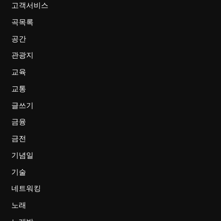
고객서비스
곡목록
공간
관광지
교육
교통
글쓰기
금융
금전
기념일
기술
네트워킹
노래