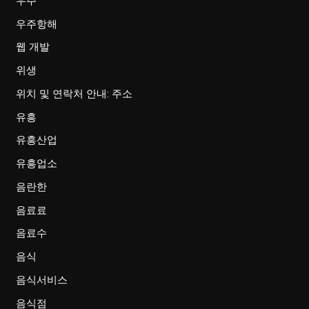
우주
우주항해
웹 개발
위생
위치 및 연락처 안내: 주소
유흥
유흥산업
유흥업소
음란한
음료료
음료수
음식
음식서비스
음식점