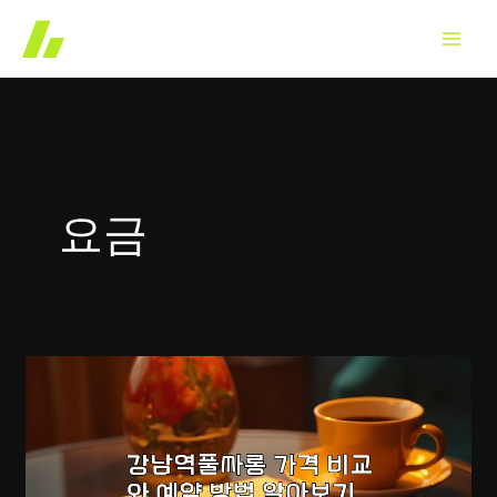
콘
텐
츠
로
건
너
뛰
요금
기