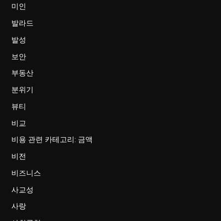
미인
발라드
발성
보안
부동산
분위기
뷰티
비교
비용 관련 카테고리: 금액
비전
비즈니스
사교성
사랑