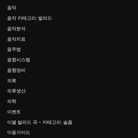
음악
음악 카테고리: 발라드
음악분석
음악치료
음주법
음향시스템
음향장비
의류
의류생산
의학
이벤트
이별 발라드 곡 – 카테고리: 슬픔
이용가이드