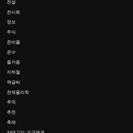
전설
전시회
정보
주식
준비물
준수
즐거움
지하철
책글씨
천체물리학
추억
추천
축제
카테고리: 요금체계