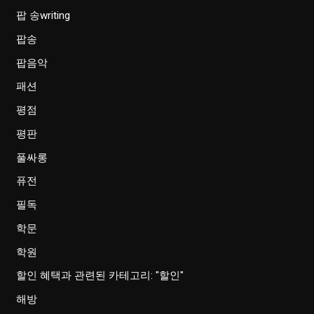
팝 송writing
팝송
팝음악
패션
평점
평판
풀싸롱
퓨전
필독
학문
학원
할인 혜택과 관련된 카테고리: "할인"
해방