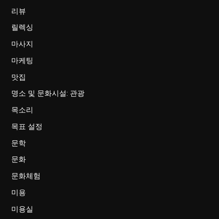
리뷰
릴렉싱
마사지
마케팅
맛집
명소 및 문화시설: 관광
목소리
목표 설정
문학
문화
문화체험
미용
미용실