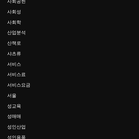
사회공헌
사회성
사회학
산업분석
산책로
샤츠류
서비스
서비스료
서비스요금
서울
성교육
성매매
성인산업
성인용품