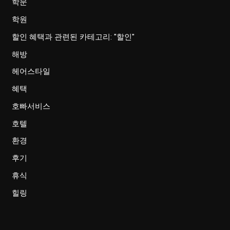
학문
학원
할인 혜택과 관련된 카테고리: "할인"
해방
헤어스타일
혜택
호빠서비스
호텔
환경
후기
휴식
힐링