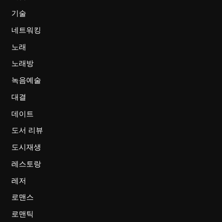
기술
네트워킹
노래
노래방
녹음예술
대결
데이트
도서 리뷰
도시재생
레스토랑
레저
로맨스
로맨틱