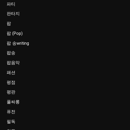
파티
판타지
팝
팝 (Pop)
팝 송writing
팝송
팝음악
패션
평점
평판
풀싸롱
퓨전
필독