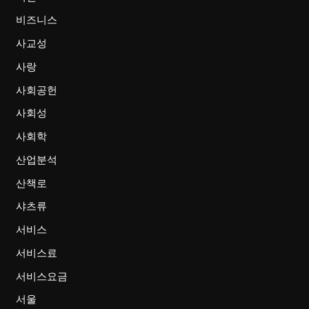
비즈니스
사교성
사랑
사회공헌
사회성
사회학
산업분석
산책로
샤츠류
서비스
서비스료
서비스요금
서울