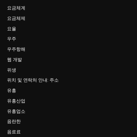
요금체계
요금체제
요율
우주
우주항해
웹 개발
위생
위치 및 연락처 안내: 주소
유흥
유흥산업
유흥업소
음란한
음료료