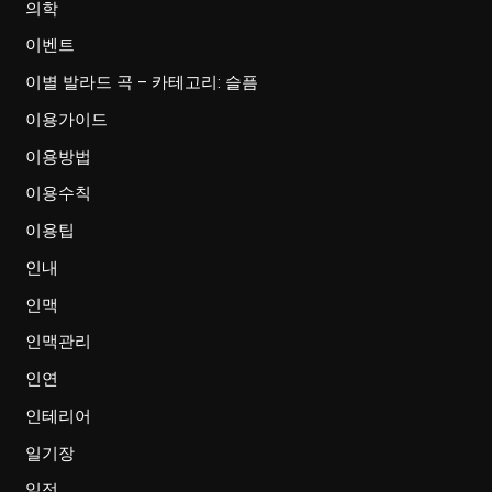
의학
이벤트
이별 발라드 곡 – 카테고리: 슬픔
이용가이드
이용방법
이용수칙
이용팁
인내
인맥
인맥관리
인연
인테리어
일기장
일정