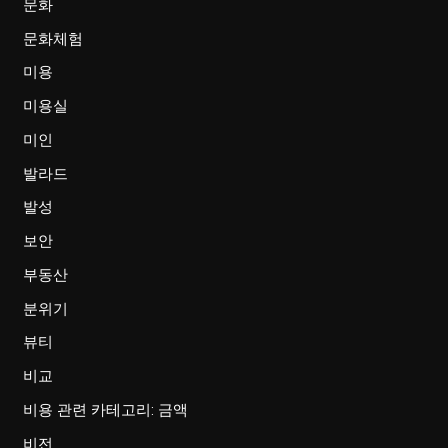
문화
문화체험
미용
미용실
미인
발라드
발성
보안
부동산
분위기
뷰티
비교
비용 관련 카테고리: 금액
비전