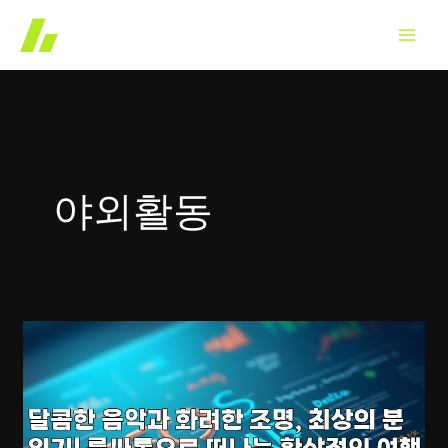
콘
텐
츠
로
건
너
뛰
야외활동
기