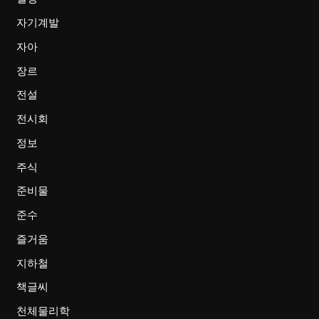
자기계발
자아
장르
전설
전시회
정보
주식
준비물
준수
즐거움
지하철
책글씨
천체물리학