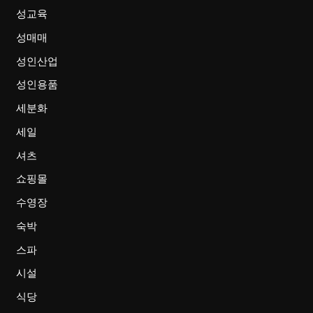
성교육
성매매
성인산업
성인용품
세분화
세일
셔츠
쇼핑몰
수영장
숙박
스파
시설
식당