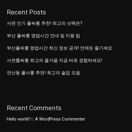
의
Recent Posts
분
위
서면 인기 풀싸롱 추천! 최고의 선택은?
기!
부산 풀싸롱 영업시간 안내 및 이용 팁
룸
싸
부산풀싸롱 영업시간 최신 정보 공개! 언제든 즐기세요
롱
서면룸싸롱 최고의 즐거움 지금 바로 경험하세요!
으
로
연산동 풀사롱 추천! 최고의 술집 모음
떠
나
는
환
Recent Comments
상
적
Hello world!
의
A WordPress Commenter
인