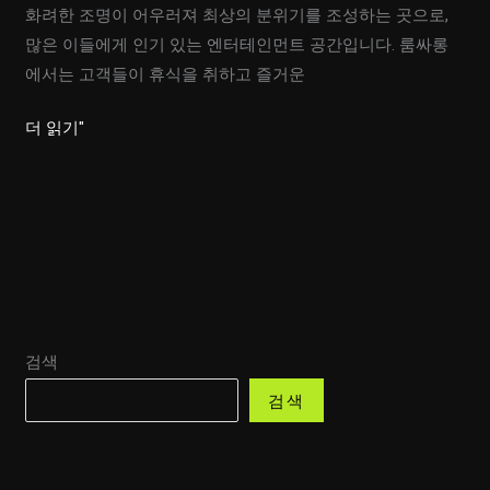
화려한 조명이 어우러져 최상의 분위기를 조성하는 곳으로,
많은 이들에게 인기 있는 엔터테인먼트 공간입니다. 룸싸롱
에서는 고객들이 휴식을 취하고 즐거운
달
더 읽기"
콤
한
음
악
과
화
려
검색
한
조
검색
명,
최
상