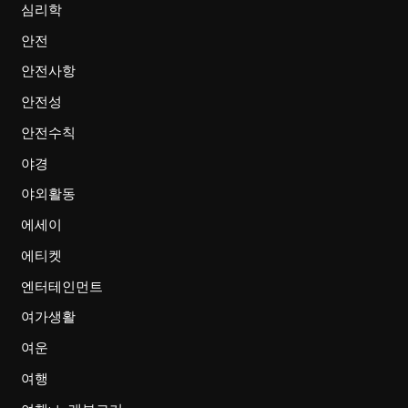
심리학
안전
안전사항
안전성
안전수칙
야경
야외활동
에세이
에티켓
엔터테인먼트
여가생활
여운
여행