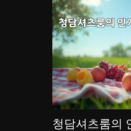
청담셔츠룸의 