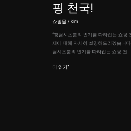
핑 천국!
쇼핑몰
/
kim
“청담셔츠룸의 인기를 따라잡는 쇼핑 천
제에 대해 자세히 설명해드리겠습니다.*
담셔츠룸의 인기를 따라잡는 쇼핑 천
청
더 읽기"
담
셔
츠
룸
의
인
기