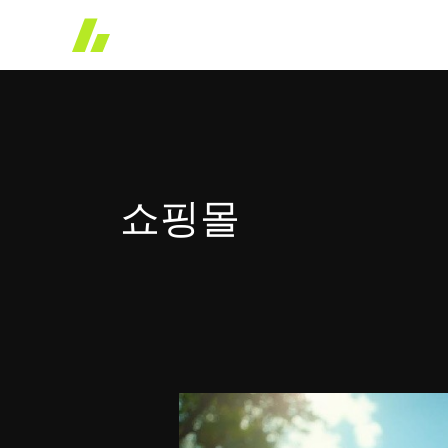
콘
텐
츠
로
건
너
뛰
쇼핑몰
기