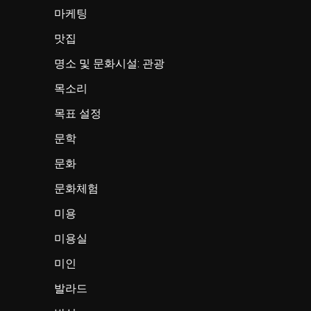
마케팅
맛집
명소 및 문화시설: 관광
목소리
목표 설정
문학
문화
문화체험
미용
미용실
미인
발라드