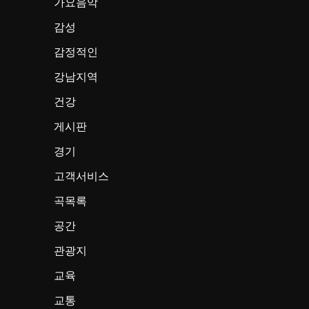
가요음악
감성
감정적인
강남지역
건강
게시판
경기
고객서비스
곡목록
공간
관광지
교육
교통