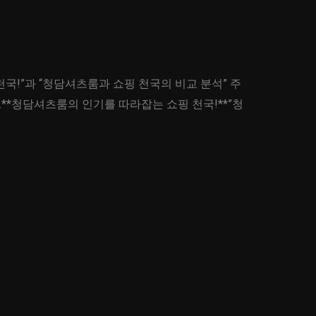
국!”과 “청담셔츠룸과 쇼핑 천국의 비교 분석” 주
*청담셔츠룸의 인기를 따라잡는 쇼핑 천국!**”청