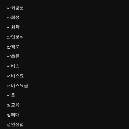
사회공헌
사회성
사회학
산업분석
산책로
샤츠류
서비스
서비스료
서비스요금
서울
성교육
성매매
성인산업