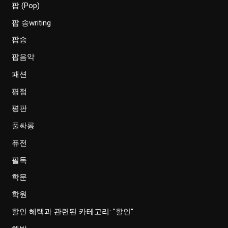
팝 (Pop)
팝 송writing
팝송
팝음악
패션
평점
평판
풀싸롱
퓨전
필독
학문
학원
할인 혜택과 관련된 카테고리: "할인"