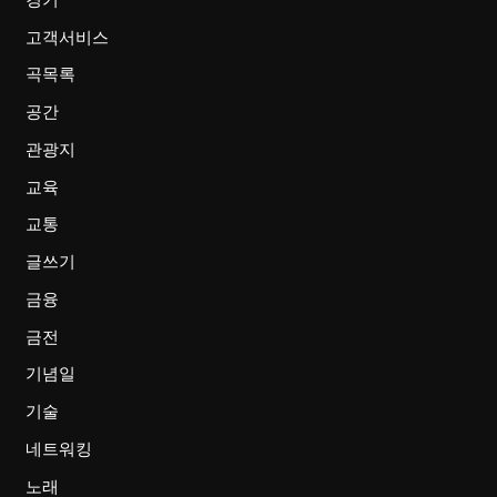
고객서비스
곡목록
공간
관광지
교육
교통
글쓰기
금융
금전
기념일
기술
네트워킹
노래