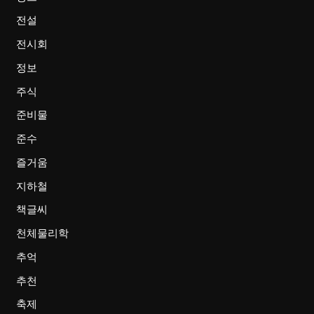
전설
전시회
정보
주식
준비물
준수
즐거움
지하철
책글씨
천체물리학
추억
추천
축제