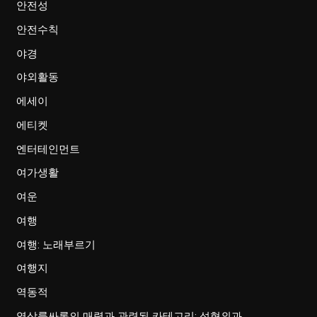
안전성
안전수칙
야경
야외활동
에세이
에티켓
엔터테인먼트
여가생활
여운
여행
여행: 노래부르기
여행지
역동적
역삼룸싸롱의 매력과 관련된 카테고리: 성형외과