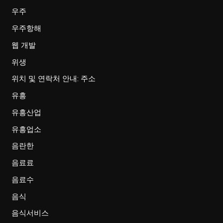
우주
우주항해
웹 개발
위생
위치 및 연락처 안내: 주소
유흥
유흥산업
유흥업소
음란한
음료료
음료수
음식
음식서비스