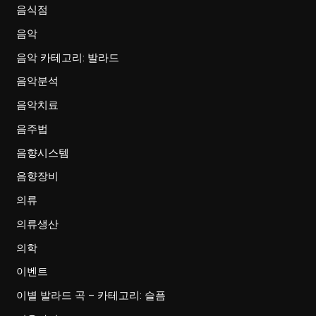
음식점
음악
음악 카테고리: 발라드
음악분석
음악치료
음주법
음향시스템
음향장비
의류
의류생산
의학
이벤트
이별 발라드 곡 – 카테고리: 슬픔