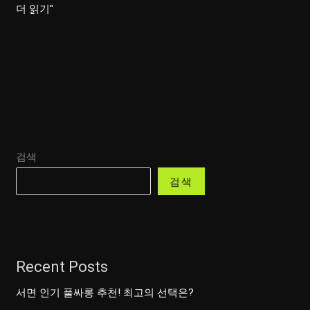
룸
더 읽기"
싸
롱
에
서
놓
치
지
검색
말
아
검색
야
할
포
인
Recent Posts
트
5
서면 인기 풀싸롱 추천! 최고의 선택은?
가