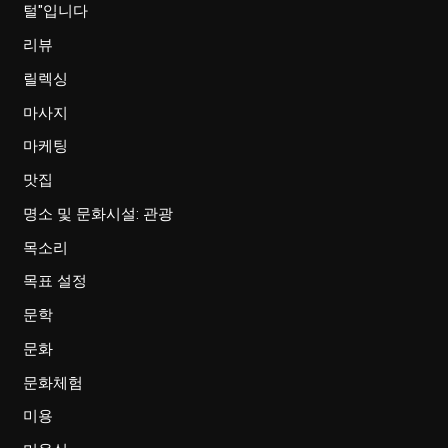
털"입니다
리뷰
릴렉싱
마사지
마케팅
맛집
명소 및 문화시설: 관광
목소리
목표 설정
문학
문화
문화체험
미용