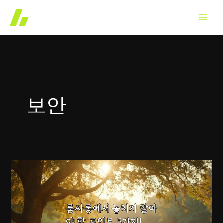
콘
텐
츠
로
건
너
뛰
보안
기