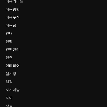
이용가이드
이용방법
이용수칙
이용팁
인내
인맥
인맥관리
인연
인테리어
일기장
일정
자기계발
자아
장르