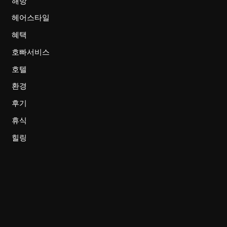
해방
헤어스타일
혜택
호빠서비스
호텔
환경
후기
휴식
힐링