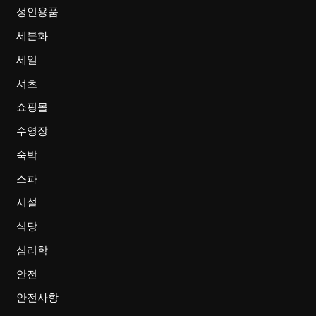
성인용품
세분화
세일
셔츠
쇼핑몰
수영장
숙박
스파
시설
식당
심리학
안전
안전사항