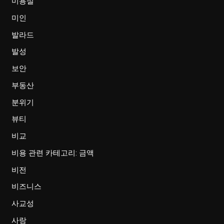
미용실
미인
발라드
발성
보안
부동산
분위기
뷰티
비교
비용 관련 카테고리: 금액
비전
비즈니스
사교성
사랑