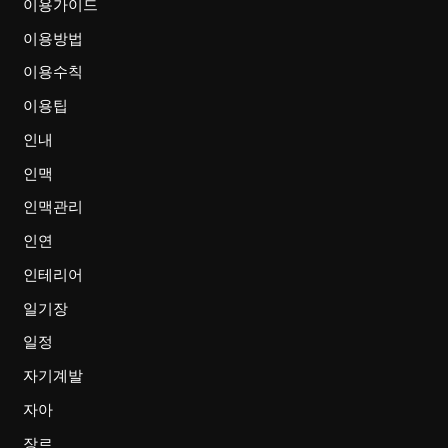
이용가이드
이용방법
이용수칙
이용팁
인내
인맥
인맥관리
인연
인테리어
일기장
일정
자기계발
자아
장르