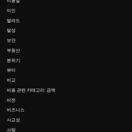
미용실
미인
발라드
발성
보안
부동산
분위기
뷰티
비교
비용 관련 카테고리: 금액
비전
비즈니스
사교성
사랑