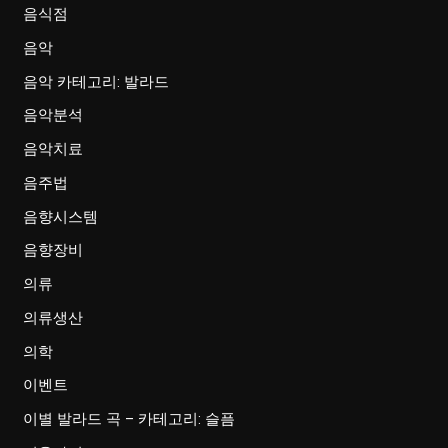
음식점
음악
음악 카테고리: 발라드
음악분석
음악치료
음주법
음향시스템
음향장비
의류
의류생산
의학
이벤트
이별 발라드 곡 – 카테고리: 슬픔