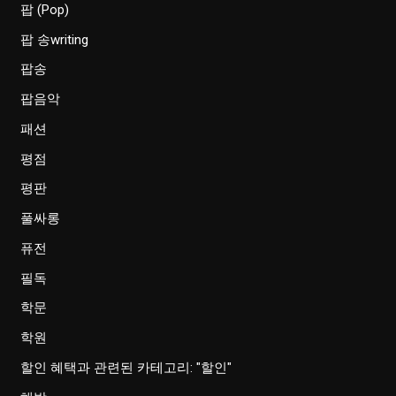
팝 (Pop)
팝 송writing
팝송
팝음악
패션
평점
평판
풀싸롱
퓨전
필독
학문
학원
할인 혜택과 관련된 카테고리: "할인"