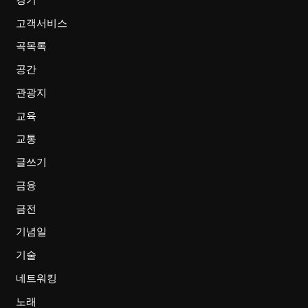
고객서비스
곡목록
공간
관광지
교육
교통
글쓰기
금융
금전
기념일
기술
네트워킹
노래