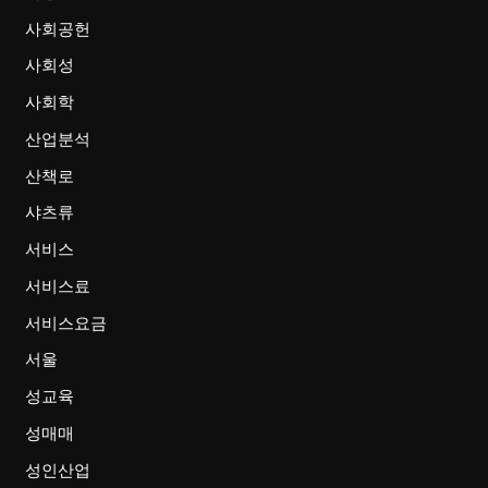
사회공헌
사회성
사회학
산업분석
산책로
샤츠류
서비스
서비스료
서비스요금
서울
성교육
성매매
성인산업