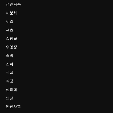
성인용품
세분화
세일
셔츠
쇼핑몰
수영장
숙박
스파
시설
식당
심리학
안전
안전사항