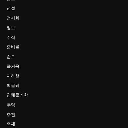
전설
전시회
정보
주식
준비물
준수
즐거움
지하철
책글씨
천체물리학
추억
추천
축제