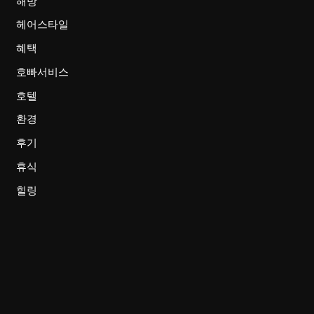
해방
헤어스타일
혜택
호빠서비스
호텔
환경
후기
휴식
힐링