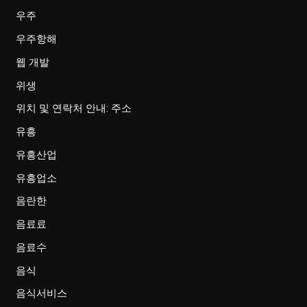
우주
우주항해
웹 개발
위생
위치 및 연락처 안내: 주소
유흥
유흥산업
유흥업소
음란한
음료료
음료수
음식
음식서비스