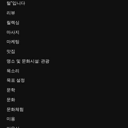
털"입니다
리뷰
릴렉싱
마사지
마케팅
맛집
명소 및 문화시설: 관광
목소리
목표 설정
문학
문화
문화체험
미용