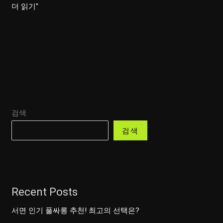
삼
더 읽기"
성
노
래
방,
당
신
의
검색
목
소
검색
리
를
빛
내
Recent Posts
다!
서면 인기 풀싸롱 추천! 최고의 선택은?