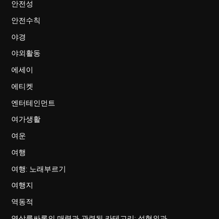
안전성
안전수칙
야경
야외활동
에세이
에티켓
엔터테인먼트
여가생활
여운
여행
여행: 노래부르기
여행지
역동적
역삼룸싸롱의 매력과 관련된 카테고리: 성형외과