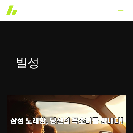
콘
텐
츠
로
건
너
뛰
발성
기