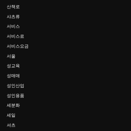
산책로
샤츠류
서비스
서비스료
서비스요금
서울
성교육
성매매
성인산업
성인용품
세분화
세일
셔츠