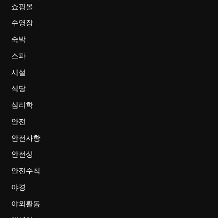
쇼핑몰
수영장
숙박
스파
시설
식당
심리학
안전
안전사항
안전성
안전수칙
야경
야외활동