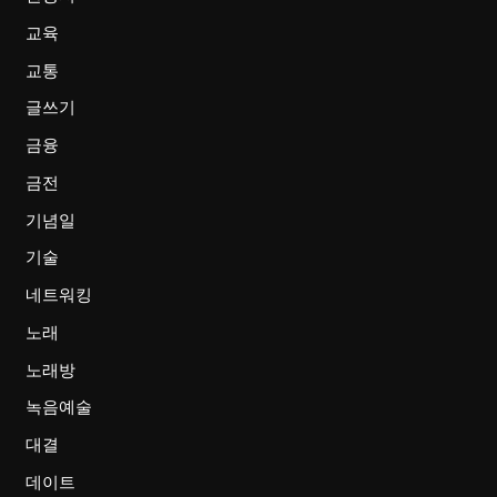
교육
교통
글쓰기
금융
금전
기념일
기술
네트워킹
노래
노래방
녹음예술
대결
데이트