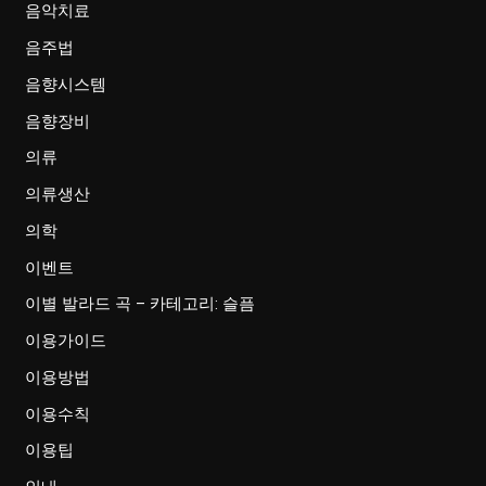
음악치료
음주법
음향시스템
음향장비
의류
의류생산
의학
이벤트
이별 발라드 곡 – 카테고리: 슬픔
이용가이드
이용방법
이용수칙
이용팁