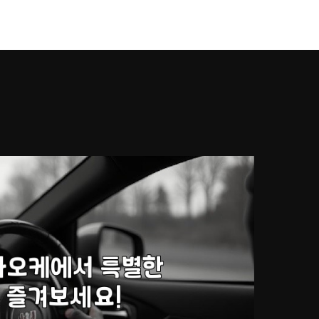
강남풀싸롱
Works
Services
About U