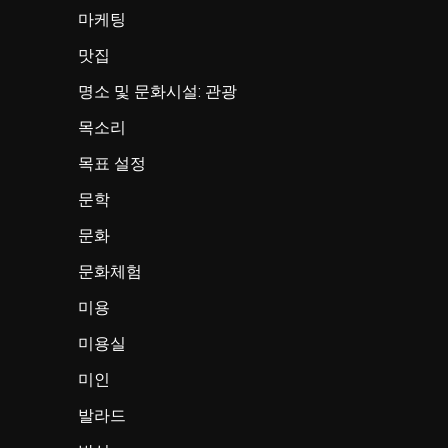
마케팅
맛집
명소 및 문화시설: 관광
목소리
목표 설정
문학
문화
문화체험
미용
미용실
미인
발라드