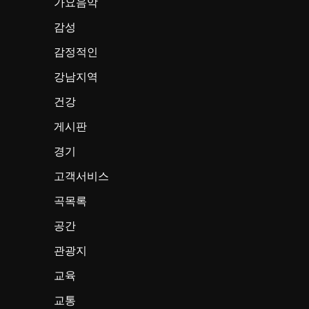
가요음악
감성
감정적인
강남지역
건강
게시판
경기
고객서비스
곡목록
공간
관광지
교육
교통