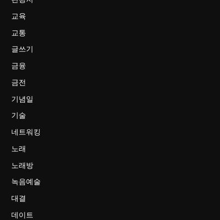
교육
교통
글쓰기
금융
금전
기념일
기술
네트워킹
노래
노래방
녹음예술
대결
데이트