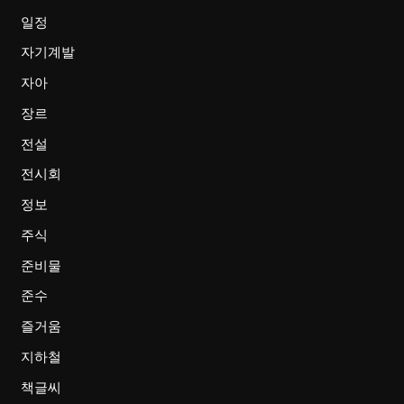
일정
자기계발
자아
장르
전설
전시회
정보
주식
준비물
준수
즐거움
지하철
책글씨