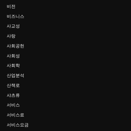
비전
비즈니스
사교성
사랑
사회공헌
사회성
사회학
산업분석
산책로
샤츠류
서비스
서비스료
서비스요금