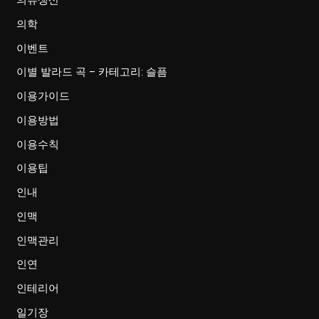
의류생산
의학
이벤트
이별 발라드 곡 – 카테고리: 슬픔
이용가이드
이용방법
이용수칙
이용팁
인내
인맥
인맥관리
인연
인테리어
일기장