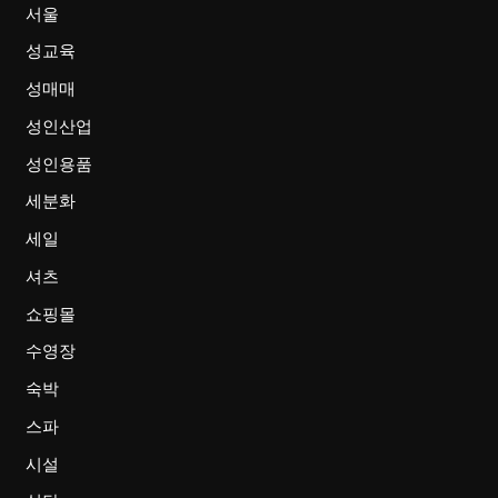
서울
성교육
성매매
성인산업
성인용품
세분화
세일
셔츠
쇼핑몰
수영장
숙박
스파
시설