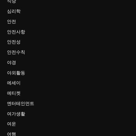
식당
심리학
안전
안전사항
안전성
안전수칙
야경
야외활동
에세이
에티켓
엔터테인먼트
여가생활
여운
여행