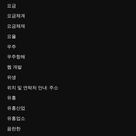
요금
요금체계
요금체제
요율
우주
우주항해
웹 개발
위생
위치 및 연락처 안내: 주소
유흥
유흥산업
유흥업소
음란한