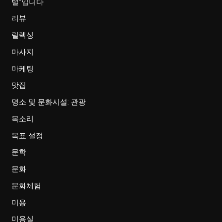
털"입니다
리뷰
릴렉싱
마사지
마케팅
맛집
명소 및 문화시설: 관광
목소리
목표 설정
문학
문화
문화체험
미용
미용실