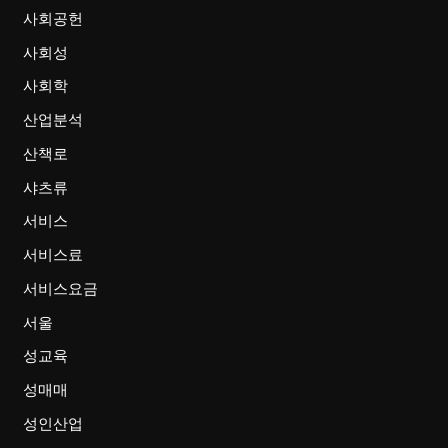
사회공헌
사회성
사회학
산업분석
산책로
샤츠류
서비스
서비스료
서비스요금
서울
성교육
성매매
성인산업