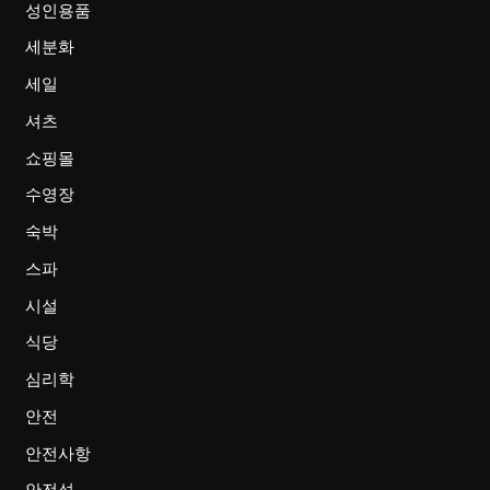
성인용품
세분화
세일
셔츠
쇼핑몰
수영장
숙박
스파
시설
식당
심리학
안전
안전사항