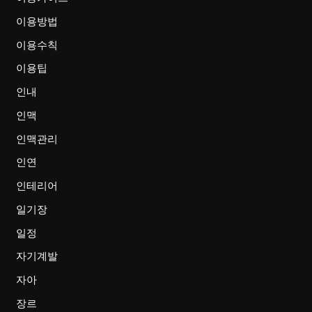
이용방법
이용수칙
이용팁
인내
인맥
인맥관리
인연
인테리어
일기장
일정
자기계발
자아
장르