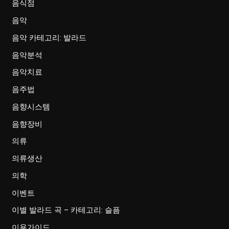
음식점
음악
음악 카테고리: 발라드
음악분석
음악치료
음주법
음향시스템
음향장비
의류
의류생산
의학
이벤트
이별 발라드 곡 – 카테고리: 슬픔
이용가이드