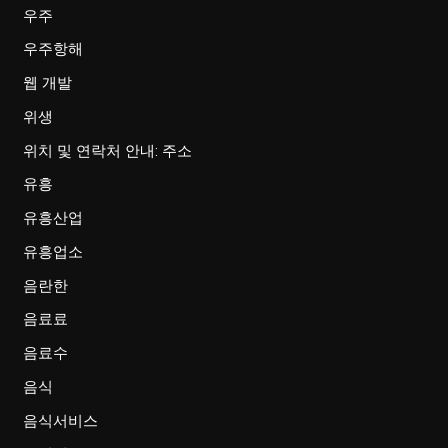
우주
우주항해
웹 개발
위생
위치 및 연락처 안내: 주소
유흥
유흥산업
유흥업소
음란한
음료료
음료수
음식
음식서비스