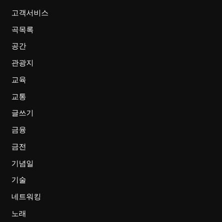
고객서비스
곡목록
공간
관광지
교육
교통
글쓰기
금융
금전
기념일
기술
네트워킹
노래