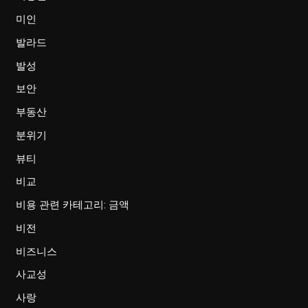
미인
발라드
발성
보안
부동산
분위기
뷰티
비교
비용 관련 카테고리: 금액
비전
비즈니스
사교성
사랑