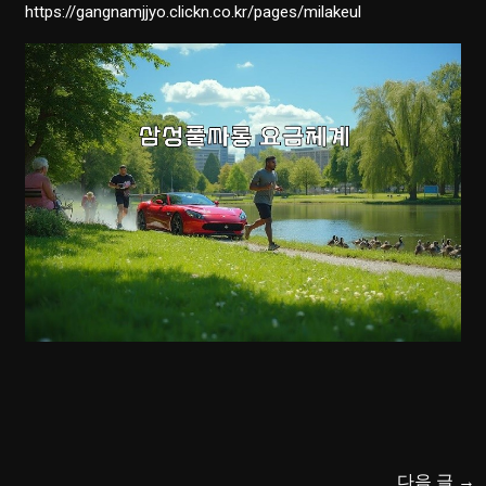
https://gangnamjjyo.clickn.co.kr/pages/milakeul
다음 글
→