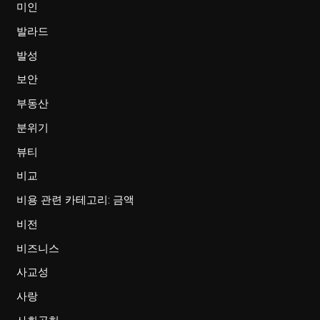
미인
발라드
발성
보안
부동산
분위기
뷰티
비교
비용 관련 카테고리: 금액
비전
비즈니스
사교성
사랑