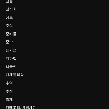
전설
전시회
정보
주식
준비물
준수
즐거움
지하철
책글씨
천체물리학
추억
추천
축제
카테고리: 요금체계