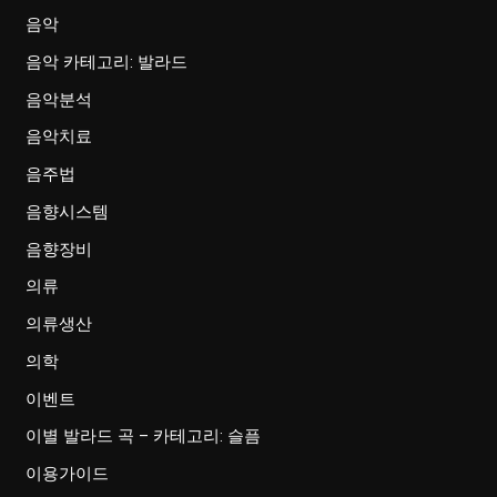
음악
음악 카테고리: 발라드
음악분석
음악치료
음주법
음향시스템
음향장비
의류
의류생산
의학
이벤트
이별 발라드 곡 – 카테고리: 슬픔
이용가이드