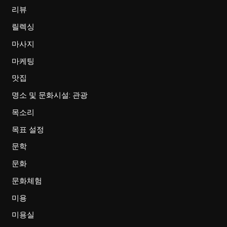
리뷰
릴렉싱
마사지
마케팅
맛집
명소 및 문화시설: 관광
목소리
목표 설정
문학
문화
문화체험
미용
미용실