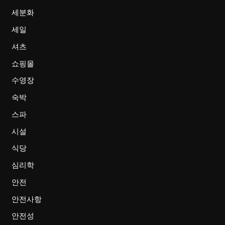
세분화
세일
셔츠
쇼핑몰
수영장
숙박
스파
시설
식당
심리학
안전
안전사항
안전성