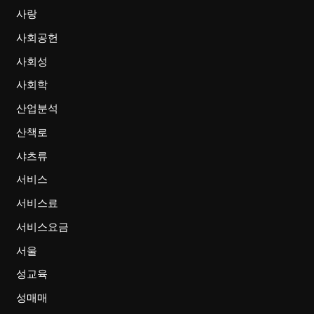
사랑
사회공헌
사회성
사회학
산업분석
산책로
샤츠류
서비스
서비스료
서비스요금
서울
성교육
성매매