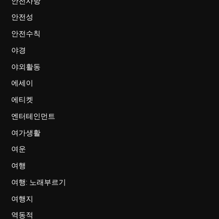
안전사항
안전성
안전수칙
야경
야외활동
에세이
에티켓
엔터테인먼트
여가생활
여운
여행
여행: 노래부르기
여행지
역동적