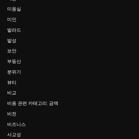
미용실
미인
발라드
발성
보안
부동산
분위기
뷰티
비교
비용 관련 카테고리: 금액
비전
비즈니스
사교성