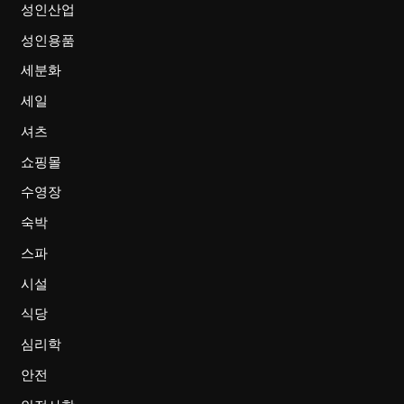
성인산업
성인용품
세분화
세일
셔츠
쇼핑몰
수영장
숙박
스파
시설
식당
심리학
안전