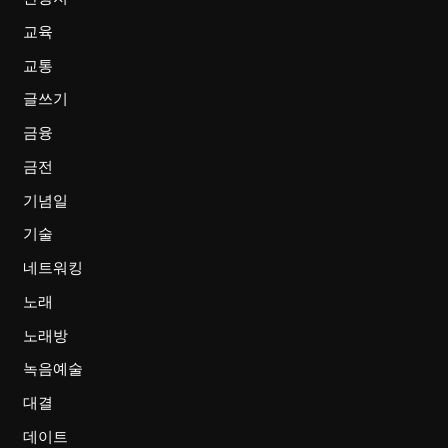
교육
교통
글쓰기
금융
금전
기념일
기술
네트워킹
노래
노래방
녹음예술
대결
데이트