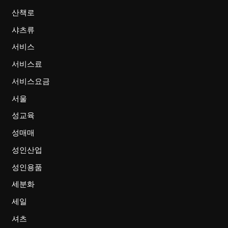
산책로
샤츠류
서비스
서비스료
서비스요금
서울
성교육
성매매
성인산업
성인용품
세분화
세일
셔츠