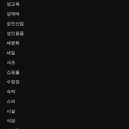
성교육
성매매
성인산업
성인용품
세분화
세일
셔츠
쇼핑몰
수영장
숙박
스파
시설
식당