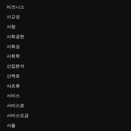
비즈니스
사교성
사랑
사회공헌
사회성
사회학
산업분석
산책로
샤츠류
서비스
서비스료
서비스요금
서울