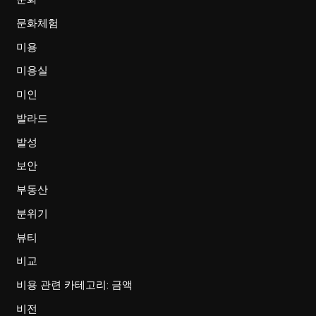
문화체험
미용
미용실
미인
발라드
발성
보안
부동산
분위기
뷰티
비교
비용 관련 카테고리: 금액
비전