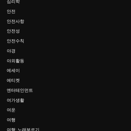
심리학
안전
안전사항
안전성
안전수칙
야경
야외활동
에세이
에티켓
엔터테인먼트
여가생활
여운
여행
여행: 노래부르기