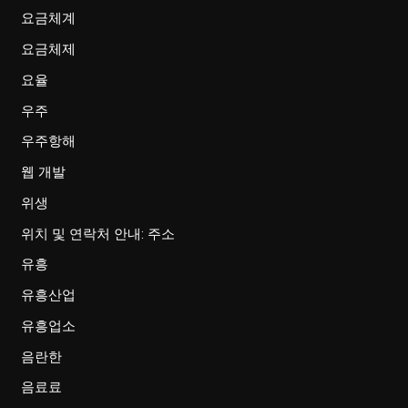
요금체계
요금체제
요율
우주
우주항해
웹 개발
위생
위치 및 연락처 안내: 주소
유흥
유흥산업
유흥업소
음란한
음료료