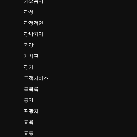
가요음악
감성
감정적인
강남지역
건강
게시판
경기
고객서비스
곡목록
공간
관광지
교육
교통