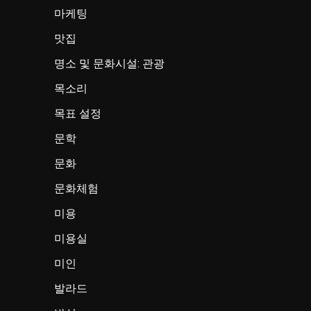
마케팅
맛집
명소 및 문화시설: 관광
목소리
목표 설정
문학
문화
문화체험
미용
미용실
미인
발라드