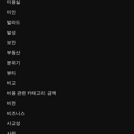
미용실
미인
발라드
발성
보안
부동산
분위기
뷰티
비교
비용 관련 카테고리: 금액
비전
비즈니스
사교성
사랑