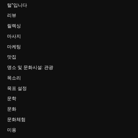
털"입니다
리뷰
릴렉싱
마사지
마케팅
맛집
명소 및 문화시설: 관광
목소리
목표 설정
문학
문화
문화체험
미용