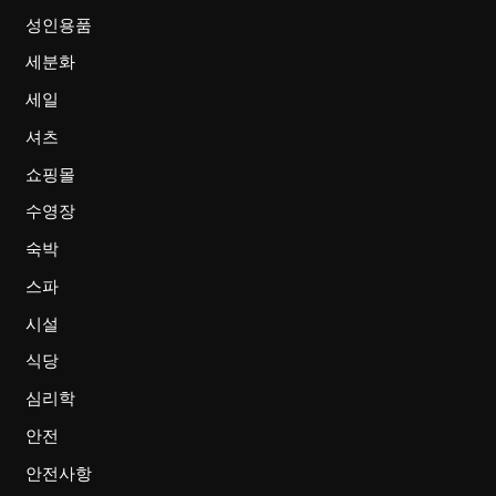
성인용품
세분화
세일
셔츠
쇼핑몰
수영장
숙박
스파
시설
식당
심리학
안전
안전사항