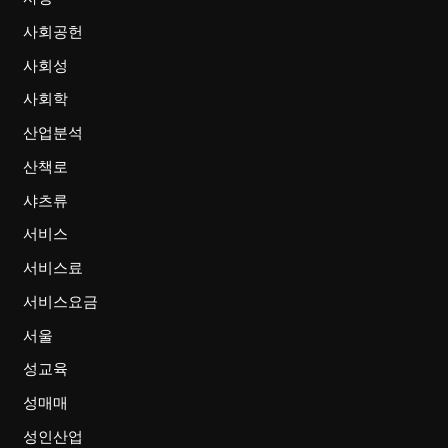
사회공헌
사회성
사회학
산업분석
산책로
샤츠류
서비스
서비스료
서비스요금
서울
성교육
성매매
성인산업