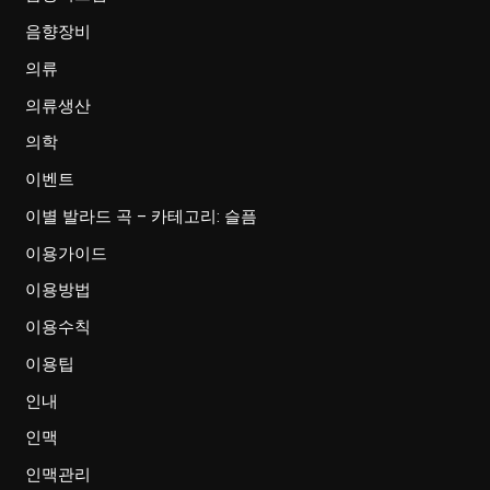
음향장비
의류
의류생산
의학
이벤트
이별 발라드 곡 – 카테고리: 슬픔
이용가이드
이용방법
이용수칙
이용팁
인내
인맥
인맥관리