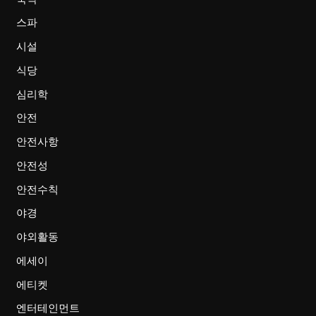
스파
시설
식당
심리학
안전
안전사항
안전성
안전수칙
야경
야외활동
에세이
에티켓
엔터테인먼트