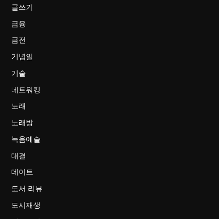
글쓰기
금융
금전
기념일
기술
네트워킹
노래
노래방
녹음예술
대결
데이트
도서 리뷰
도시재생