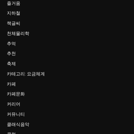
즐거움
지하철
책글씨
천체물리학
추억
추천
축제
카테고리: 요금체계
카페
카페문화
커리어
커뮤니티
클래식음악