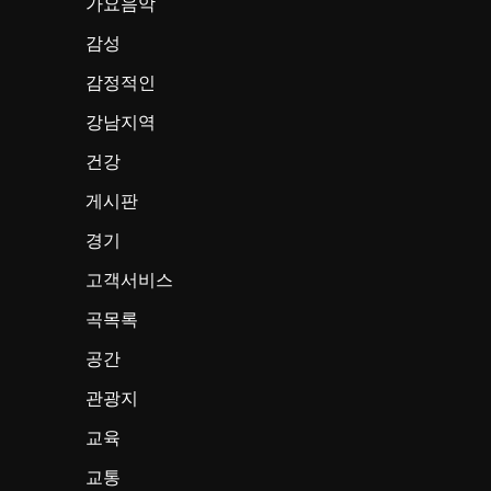
가요음악
감성
감정적인
강남지역
건강
게시판
경기
고객서비스
곡목록
공간
관광지
교육
교통