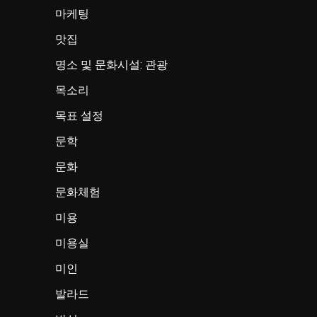
마케팅
맛집
명소 및 문화시설: 관광
목소리
목표 설정
문학
문화
문화체험
미용
미용실
미인
발라드