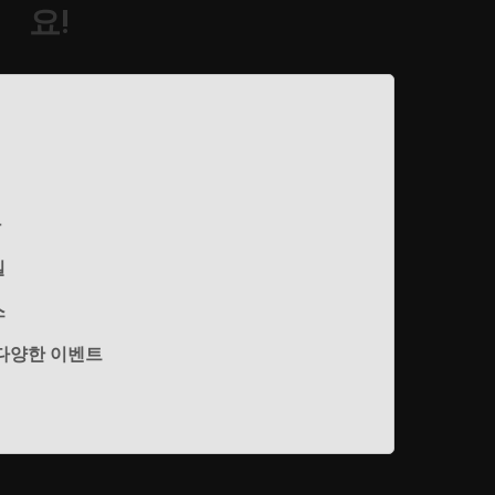
요!
가
밀
스
 다양한 이벤트