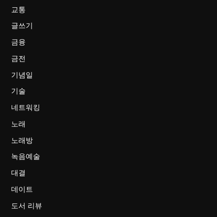
교통
글쓰기
금융
금전
기념일
기술
네트워킹
노래
노래방
녹음예술
대결
데이트
도서 리뷰