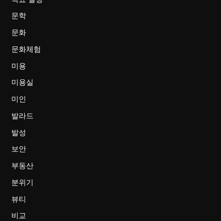
문학
문화
문화체험
미용
미용실
미인
발라드
발성
보안
부동산
분위기
뷰티
비교