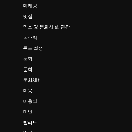
마케팅
맛집
명소 및 문화시설: 관광
목소리
목표 설정
문학
문화
문화체험
미용
미용실
미인
발라드