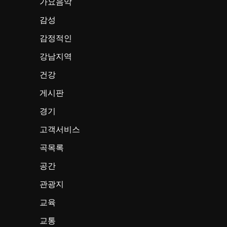
가요음악
감성
감정적인
강남지역
건강
게시판
경기
고객서비스
곡목록
공간
관광지
교육
교통