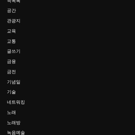
곡목록
공간
관광지
교육
교통
글쓰기
금융
금전
기념일
기술
네트워킹
노래
노래방
녹음예술