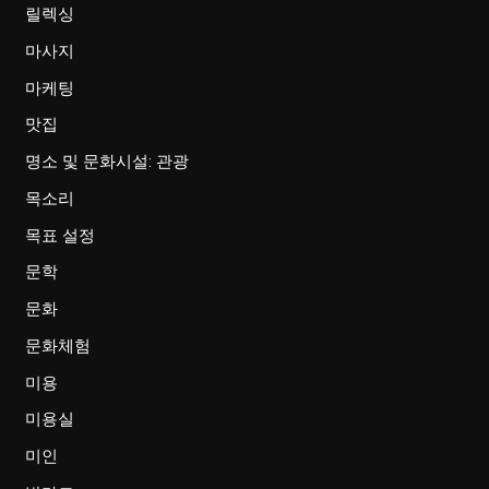
릴렉싱
마사지
마케팅
맛집
명소 및 문화시설: 관광
목소리
목표 설정
문학
문화
문화체험
미용
미용실
미인