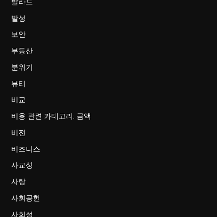
발라드
발성
보안
부동산
분위기
뷰티
비교
비용 관련 카테고리: 금액
비전
비즈니스
사교성
사랑
사회공헌
사회성