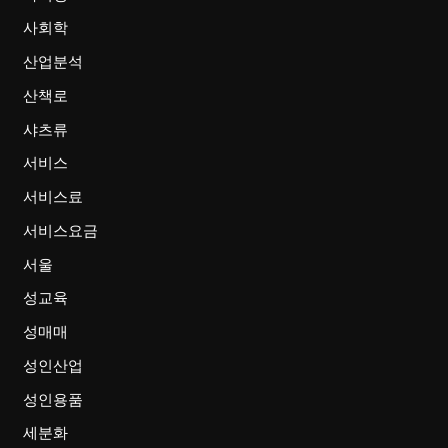
사회학
산업분석
산책로
샤츠류
서비스
서비스료
서비스요금
서울
성교육
성매매
성인산업
성인용품
세분화