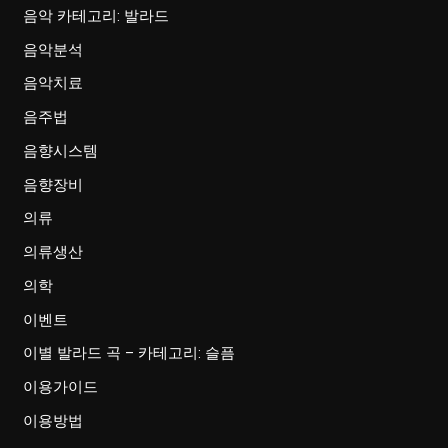
음악 카테고리: 발라드
음악분석
음악치료
음주법
음향시스템
음향장비
의류
의류생산
의학
이벤트
이별 발라드 곡 – 카테고리: 슬픔
이용가이드
이용방법