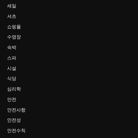
세일
셔츠
쇼핑몰
수영장
숙박
스파
시설
식당
심리학
안전
안전사항
안전성
안전수칙