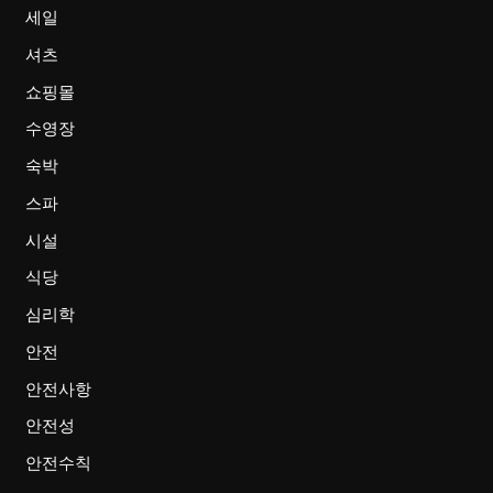
세일
셔츠
쇼핑몰
수영장
숙박
스파
시설
식당
심리학
안전
안전사항
안전성
안전수칙