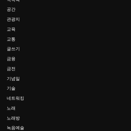
공간
관광지
교육
교통
글쓰기
금융
금전
기념일
기술
네트워킹
노래
노래방
녹음예술