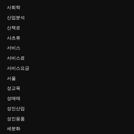
사회학
산업분석
산책로
샤츠류
서비스
서비스료
서비스요금
서울
성교육
성매매
성인산업
성인용품
세분화