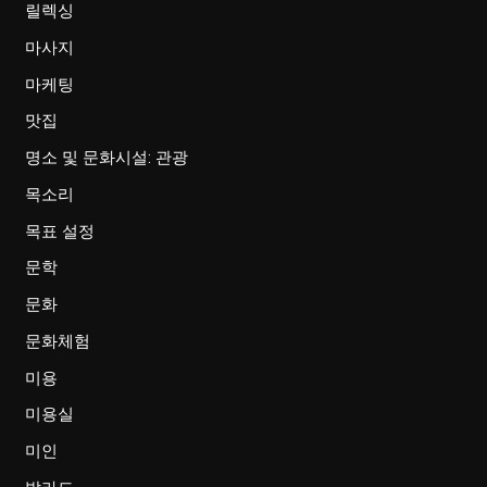
릴렉싱
마사지
마케팅
맛집
명소 및 문화시설: 관광
목소리
목표 설정
문학
문화
문화체험
미용
미용실
미인