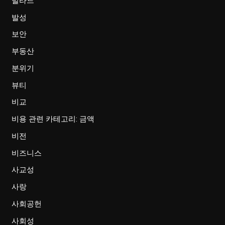
발라드
발성
보안
부동산
분위기
뷰티
비교
비용 관련 카테고리: 금액
비전
비즈니스
사교성
사랑
사회공헌
사회성